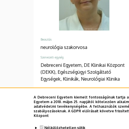
Beosztás
neurológia szakorvosa
Szervezeti egység
Debreceni Egyetem, DE Klinikai Központ
(DEKK), Egészségügyi Szolgáltató
Egységek, Klinikák, Neurológiai Klinika
Telefon
+36 52 525 252
/
44660
A Debreceni Egyetem kiemelt fontosságúnak tartja a
Egyetem a 2018. május 25. napjától kötelezően alkalm
adatvédelmi tevékenységébe. A felhasználók személ
Cím
szabályozásoknak. A GDPR előírásait követve frissítet
4026 Debrecen Bethlen utca 11-17
Központ
Épület, emelet, szobaszám
Nélkülözhetetlen sütik