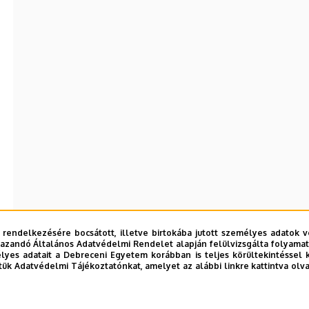
 rendelkezésére bocsátott, illetve birtokába jutott személyes adatok v
azandó Általános Adatvédelmi Rendelet alapján felülvizsgálta folyamata
yes adatait a Debreceni Egyetem korábban is teljes körültekintéssel 
tük Adatvédelmi Tájékoztatónkat, amelyet az alábbi linkre kattintva olv