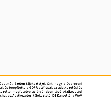
édelmét. Ezúton tájékoztatjuk Önt, hogy a Debreceni
it és beépítette a GDPR előírásait az adatkezelési és
kezelte, megfelelve az érvényben lévő adatkezelési
ashat el:
Adatkezelési tájékoztató.
DE Kancellária WAV