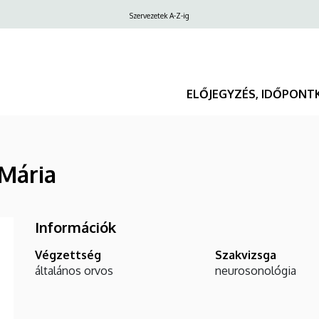
Felső
Szervezetek A-Z-ig
navigáció
ELŐJEGYZÉS, IDŐPONT
 Mária
Információk
Végzettség
Szakvizsga
általános orvos
neurosonológia