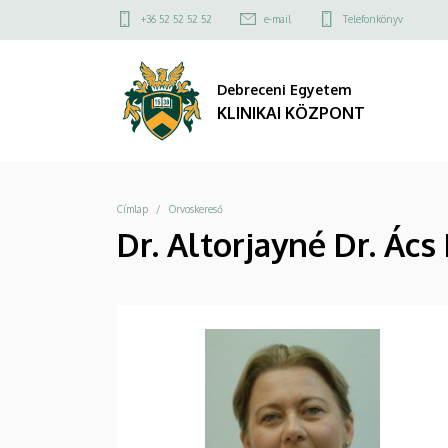
|
Ugrás
Felső
+36 52 52 52 52
e-mail
Telefonkönyv
a
kapcsolat
KLINIKAI
tartalomra
menü
Debreceni Egyetem
KÖZPONT
KLINIKAI KÖZPONT
Morzsa
Címlap
Orvoskereső
Dr. Altorjayné Dr. Ács