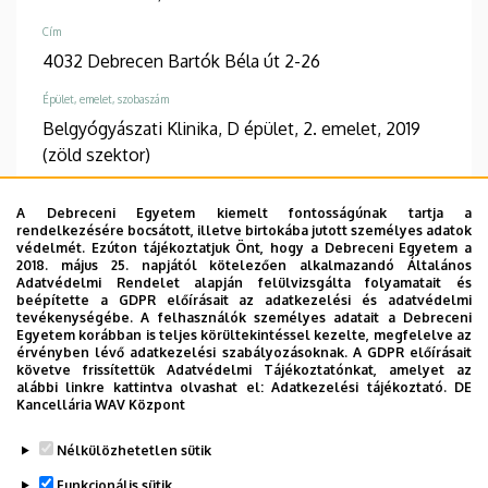
Cím
4032 Debrecen Bartók Béla út 2-26
Épület, emelet, szobaszám
Belgyógyászati Klinika, D épület, 2. emelet, 2019
(zöld szektor)
A Debreceni Egyetem kiemelt fontosságúnak tartja a
rendelkezésére bocsátott, illetve birtokába jutott személyes adatok
védelmét. Ezúton tájékoztatjuk Önt, hogy a Debreceni Egyetem a
Információk
2018. május 25. napjától kötelezően alkalmazandó Általános
Adatvédelmi Rendelet alapján felülvizsgálta folyamatait és
beépítette a GDPR előírásait az adatkezelési és adatvédelmi
Végzettség
Szakvizsga
tevékenységébe. A felhasználók személyes adatait a Debreceni
általános orvos
neurológia
Egyetem korábban is teljes körültekintéssel kezelte, megfelelve az
érvényben lévő adatkezelési szabályozásoknak. A GDPR előírásait
követve frissítettük Adatvédelmi Tájékoztatónkat, amelyet az
Beszélt nyelvek
alábbi linkre kattintva olvashat el:
Adatkezelési tájékoztató.
DE
angol
Kancellária WAV Központ
Nélkülözhetetlen sütik
Funkcionális sütik