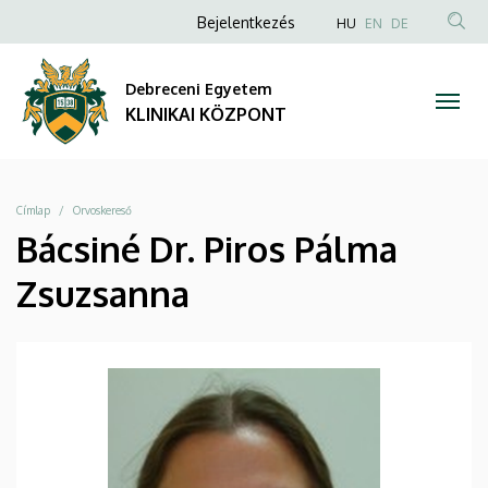
|
Ugrás
Anonim
NYELVVÁLAS
Bejelentkezés
HU
EN
DE
a
TAR
Felhasználói
KLINIKAI
tartalomra
KER
fiók
Debreceni Egyetem
KÖZPONT
menüje
KLINIKAI KÖZPONT
Morzsa
Címlap
Orvoskereső
Bácsiné Dr. Piros Pálma
Zsuzsanna