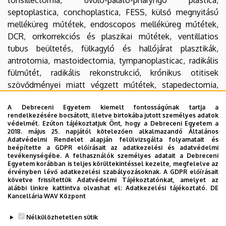
septoplastica, conchoplastica, FESS, külső megnyitású
melléküreg műtétek, endoscopos melléküreg műtétek,
DCR, orrkorrekciós és plaszikai műtétek, ventillatios
tubus beültetés, fülkagyló és hallójárat plasztikák,
antrotomia, mastoidectomia, tympanoplasticac, radikális
fülműtét, radikális rekonstrukció, krónikus otitisek
szövődményei miatt végzett műtétek, stapedectomia,
stapedotomia, submandibularis nyálmirigy műtétek,
A Debreceni Egyetem kiemelt fontosságúnak tartja a
parotis műtétek, medialis és lateralis nyaki cystak és
rendelkezésére bocsátott, illetve birtokába jutott személyes adatok
fistulák műtétei, tracheotomiak, mikrolaryngoscopiak,
védelmét. Ezúton tájékoztatjuk Önt, hogy a Debreceni Egyetem a
2018. május 25. napjától kötelezően alkalmazandó Általános
LASER asszisztált endolaryngealis microcirurgia,
Adatvédelmi Rendelet alapján felülvizsgálta folyamatait és
oesophagoscopiak, funkcionalis, partialis gége resectiok,
beépítette a GDPR előírásait az adatkezelési és adatvédelmi
tevékenységébe. A felhasználók személyes adatait a Debreceni
total laryngectomiak, partialis hypopharyngectomiak,
Egyetem korábban is teljes körültekintéssel kezelte, megfelelve az
cervicalis oesophagectomia, hangprotézis implantáció,
érvényben lévő adatkezelési szabályozásoknak. A GDPR előírásait
követve frissítettük Adatvédelmi Tájékoztatónkat, amelyet az
pectoralis musculocutan lebeny plasztikák, funkcionalis,
alábbi linkre kattintva olvashat el:
Adatkezelési tájékoztató.
DE
szelektív és radikális block dissectio
Kancellária WAV Központ
Legutóbb frissítve:
2022. 01. 13. 10:40
Nélkülözhetetlen sütik