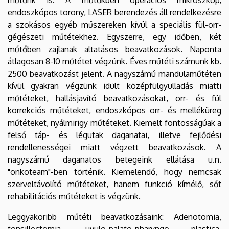
endoszkópos torony, LASER berendezés áll rendelkezésre
a szokásos egyéb műszereken kívül a speciális fül-orr-
gégészeti műtétekhez. Egyszerre, egy időben, két
műtőben zajlanak altatásos beavatkozások. Naponta
átlagosan 8-10 műtétet végzünk. Éves műtéti számunk kb.
2500 beavatkozást jelent. A nagyszámú mandulaműtéten
kívül gyakran végzünk idült középfülgyulladás miatti
műtéteket, hallásjavító beavatkozásokat, orr- és fül
korrekciós műtéteket, endoszkópos orr- és melléküreg
műtéteket, nyálmirigy műtéteket. Kiemelt fontosságúak a
felső táp- és légutak daganatai, illetve fejlődési
rendellenességei miatt végzett beavatkozások. A
nagyszámú daganatos betegeink ellátása u.n.
"onkoteam"-ben történik. Kiemelendő, hogy nemcsak
szerveltávolító műtéteket, hanem funkció kímélő, sőt
rehabilitációs műtéteket is végzünk.
Leggyakoribb műtéti beavatkozásaink: Adenotomia,
tonsillectomia, uvulo-palato-pharyngo plastica,