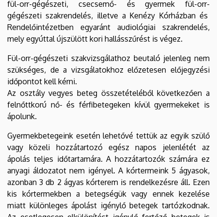
fül-orr-gégészeti, csecsemő- és gyermek fül-orr-
gégészeti szakrendelés, illetve a Kenézy Kórházban és
Rendelőintézetben egyaránt audiológiai szakrendelés,
mely egyúttal újszülött kori hallásszűrést is végez.
Fül-orr-gégészeti szakvizsgálathoz beutaló jelenleg nem
szükséges, de a vizsgálatokhoz előzetesen előjegyzési
időpontot kell kérni.
Az osztály vegyes beteg összetételéből következően a
felnőttkorú nő- és férfibetegeken kívül gyermekeket is
ápolunk.
Gyermekbetegeink esetén lehetővé tettük az egyik szülő
vagy közeli hozzátartozó egész napos jelenlétét az
ápolás teljes időtartamára. A hozzátartozók számára ez
anyagi áldozatot nem igényel. A kórtermeink 5 ágyasok,
azonban 3 db 2 ágyas kórterem is rendelkezésre áll. Ezen
kis kórtermekben a betegségük vagy ennek kezelése
miatt különleges ápolást igénylő betegek tartózkodnak.
Az esetlegesen elkülönítést igénylő fertőző betegek is