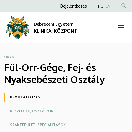
Fül-
Ugrás
Anonim
NYELVVÁLA
Bejelentkezés
HU
EN
a
TAR
Felhasználói
Orr-
tartalomra
KER
fiók
Debreceni Egyetem
Gége,
menüje
KLINIKAI KÖZPONT
Fej-
és
Morzsa
Címlap
Nyaksebészeti
Fül-Orr-Gége, Fej- és
Osztály
Nyaksebészeti Osztály
|
Oldalmenü
BEMUTATKOZÁS
KLINIKAI
KEK
RÉSZLEGEK, OSZTÁLYOK
KÖZPONT
SZAKTERÜLET, SPECIALITÁSOK