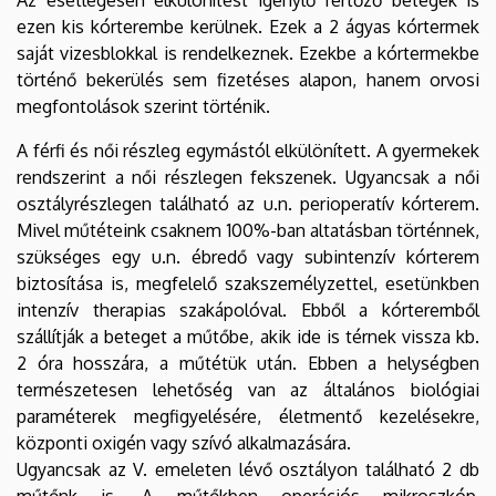
ezen kis kórterembe kerülnek. Ezek a 2 ágyas kórtermek
saját vizesblokkal is rendelkeznek. Ezekbe a kórtermekbe
történő bekerülés sem fizetéses alapon, hanem orvosi
megfontolások szerint történik.
A férfi és női részleg egymástól elkülönített. A gyermekek
rendszerint a női részlegen fekszenek. Ugyancsak a női
osztályrészlegen található az u.n. perioperatív kórterem.
Mivel műtéteink csaknem 100%-ban altatásban történnek,
szükséges egy u.n. ébredő vagy subintenzív kórterem
biztosítása is, megfelelő szakszemélyzettel, esetünkben
intenzív therapias szakápolóval. Ebből a kórteremből
szállítják a beteget a műtőbe, akik ide is térnek vissza kb.
2 óra hosszára, a műtétük után. Ebben a helységben
természetesen lehetőség van az általános biológiai
paraméterek megfigyelésére, életmentő kezelésekre,
központi oxigén vagy szívó alkalmazására.
Ugyancsak az V. emeleten lévő osztályon található 2 db
műtőnk is. A műtőkben operációs mikroszkóp,