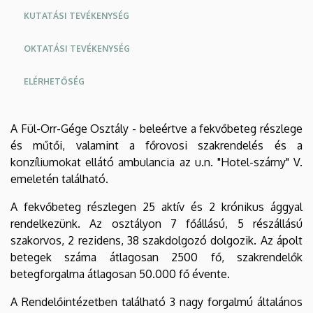
KUTATÁSI TEVÉKENYSÉG
OKTATÁSI TEVÉKENYSÉG
ELÉRHETŐSÉG
Oldalmenu
A Fül-Orr-Gége Osztály - beleértve a fekvőbeteg részlege
KEK
és műtői, valamint a főrovosi szakrendelés és a
Angol
konzíliumokat ellátó ambulancia az u.n. "Hotel-szárny" V.
emeletén található.
A fekvőbeteg részlegen 25 aktív és 2 krónikus ággyal
rendelkezünk. Az osztályon 7 főállású, 5 részállású
szakorvos, 2 rezidens, 38 szakdolgozó dolgozik. Az ápolt
betegek száma átlagosan 2500 fő, szakrendelők
betegforgalma átlagosan 50.000 fő évente.
A Rendelőintézetben található 3 nagy forgalmú általános