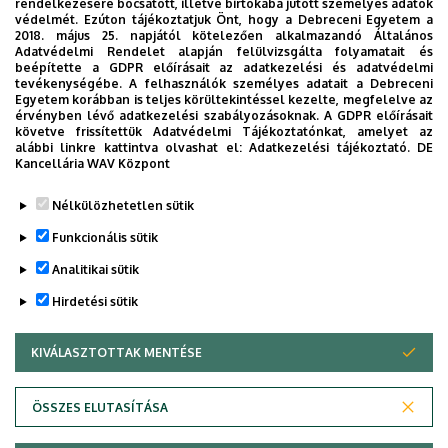
rendelkezésére bocsátott, illetve birtokába jutott személyes adatok
védelmét. Ezúton tájékoztatjuk Önt, hogy a Debreceni Egyetem a
https://daefi.unideb.hu/form/condition-surveyor
2018. május 25. napjától kötelezően alkalmazandó Általános
Adatvédelmi Rendelet alapján felülvizsgálta folyamatait és
A Dolgozói DErbi-n, annak számos programja mellett, a
beépítette a GDPR előírásait az adatkezelési és adatvédelmi
tevékenységébe. A felhasználók személyes adatait a Debreceni
DAEFI munkatársainak közreműködésével egészségügyi
Egyetem korábban is teljes körültekintéssel kezelte, megfelelve az
szűrővizsgálatok (vércukorszint, vérnyomás- és
érvényben lévő adatkezelési szabályozásoknak. A GDPR előírásait
követve frissítettük Adatvédelmi Tájékoztatónkat, amelyet az
koleszterinszint, BMI index, testzsír és PSA)
alábbi linkre kattintva olvashat el:
Adatkezelési tájékoztató.
DE
igénybevételére is van lehetőség.
Kancellária WAV Központ
Legutóbb frissítve:
2024. 04. 25. 11:08
Nélkülözhetetlen sütik
Funkcionális sütik
Analitikai sütik
Hirdetési sütik
KIVÁLASZTOTTAK MENTÉSE
WITHDRAW CONSENT
Adatvédelem
Adatkezelési nyilatkozat
Akadálymentesítési nyilatkozat
ÖSSZES ELUTASÍTÁSA
Impresszum