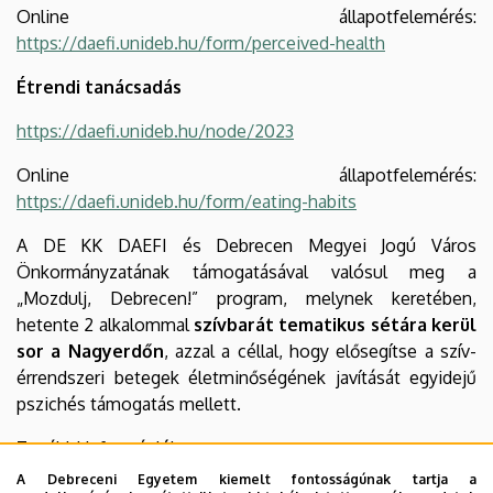
Online állapotfelemérés:
https://daefi.unideb.hu/form/perceived-health
Étrendi tanácsadás
https://daefi.unideb.hu/node/2023
Online állapotfelemérés:
https://daefi.unideb.hu/form/eating-habits
A DE KK DAEFI és Debrecen Megyei Jogú Város
Önkormányzatának támogatásával valósul meg a
„Mozdulj, Debrecen!” program, melynek keretében,
hetente 2 alkalommal
szívbarát tematikus sétára kerül
sor a Nagyerdőn
, azzal a céllal, hogy elősegítse a szív-
érrendszeri betegek életminőségének javítását egyidejű
pszichés támogatás mellett.
További információk:
A Debreceni Egyetem kiemelt fontosságúnak tartja a
https://daefi.unideb.hu/node/2024