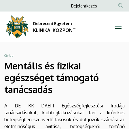
Mentális
Ugrás
Anonim
Bejelentkezés
a
NYELV
TAR
Felhasználói
és
tartalomra
KER
fiók
Debreceni Egyetem
fizikai
menüje
KLINIKAI KÖZPONT
egészséget
támogató
Morzsa
Címlap
tanácsadás
Mentális és fizikai
|
egészséget támogató
KLINIKAI
tanácsadás
KÖZPONT
A DE KK DAEFI Egészségfejlesztési Irodája
tanácsadásokat, klubfoglalkozásokat tart a krónikus
betegségben szenvedő lakosok és dolgozók számára az
életminőségük javítása, betegségükről történő