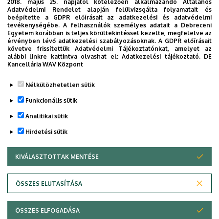
2018. május 25. napjától kötelezően alkalmazandó Általános
Adatvédelmi Rendelet alapján felülvizsgálta folyamatait és
földszint (BIK kommunikációs
Emelet, ajtó
beépítette a GDPR előírásait az adatkezelési és adatvédelmi
Center)
tevékenységébe. A felhasználók személyes adatait a Debreceni
Egyetem korábban is teljes körültekintéssel kezelte, megfelelve az
érvényben lévő adatkezelési szabályozásoknak. A GDPR előírásait
követve frissítettük Adatvédelmi Tájékoztatónkat, amelyet az
alábbi linkre kattintva olvashat el:
Adatkezelési tájékoztató.
DE
Kancellária WAV Központ
Legutóbb frissítve:
2023. 07. 27. 11:44
Nélkülözhetetlen sütik
Funkcionális sütik
Analitikai sütik
Hirdetési sütik
KIVÁLASZTOTTAK MENTÉSE
WITHDRAW CONSENT
Adatvédelem
Adatkezelési nyilatkozat
Akadálymentesítési nyilatkozat
ÖSSZES ELUTASÍTÁSA
Impresszum
ÖSSZES ELFOGADÁSA