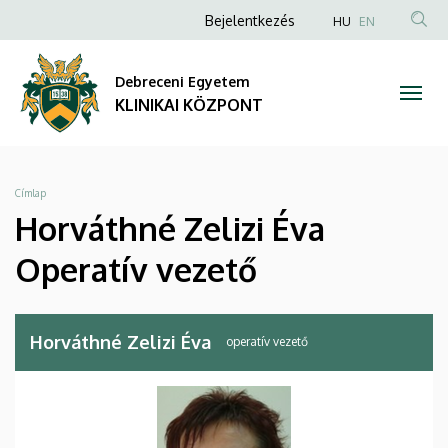
Horváthné
Ugrás
Anonim
NYELVVÁLA
Bejelentkezés
HU
EN
a
TAR
Felhasználói
Zelizi
tartalomra
KER
fiók
Debreceni Egyetem
Éva
menüje
KLINIKAI KÖZPONT
Operatív
vezető
Morzsa
Címlap
|
Horváthné Zelizi Éva
KLINIKAI
Operatív vezető
KÖZPONT
Horváthné Zelizi Éva
operatív vezető