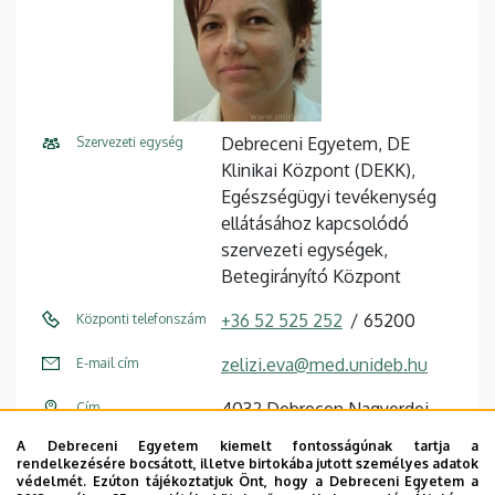
Debreceni Egyetem, DE
Szervezeti egység
Klinikai Központ (DEKK),
Egészségügyi tevékenység
ellátásához kapcsolódó
szervezeti egységek,
Betegirányító Központ
+36 52 525 252
65200
Központi telefonszám
zelizi.eva@med.unideb.hu
E-mail cím
4032 Debrecen Nagyerdei
Cím
körút 98
A Debreceni Egyetem kiemelt fontosságúnak tartja a
rendelkezésére bocsátott, illetve birtokába jutott személyes adatok
Kórházhigiénés épület
Épület
védelmét. Ezúton tájékoztatjuk Önt, hogy a Debreceni Egyetem a