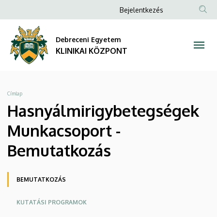
Hasnyálmirigybetegségek
Ugrás
Anonim
Bejelentkezés
a
NYELV
TAR
Felhasználói
Munkacsoport
tartalomra
KER
fiók
Debreceni Egyetem
-
menüje
KLINIKAI KÖZPONT
Bemutatkozás
|
Morzsa
Címlap
KLINIKAI
Hasnyálmirigybetegségek
KÖZPONT
Munkacsoport -
Bemutatkozás
Oldalmenü
BEMUTATKOZÁS
KK
KUTATÁSI PROGRAMOK