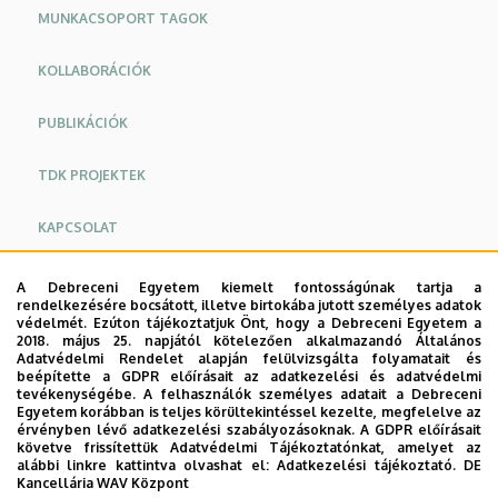
MUNKACSOPORT TAGOK
KOLLABORÁCIÓK
PUBLIKÁCIÓK
TDK PROJEKTEK
KAPCSOLAT
A Debreceni Egyetem kiemelt fontosságúnak tartja a
feltöltés alatt...
rendelkezésére bocsátott, illetve birtokába jutott személyes adatok
védelmét. Ezúton tájékoztatjuk Önt, hogy a Debreceni Egyetem a
2018. május 25. napjától kötelezően alkalmazandó Általános
Adatvédelmi Rendelet alapján felülvizsgálta folyamatait és
beépítette a GDPR előírásait az adatkezelési és adatvédelmi
tevékenységébe. A felhasználók személyes adatait a Debreceni
Egyetem korábban is teljes körültekintéssel kezelte, megfelelve az
érvényben lévő adatkezelési szabályozásoknak. A GDPR előírásait
követve frissítettük Adatvédelmi Tájékoztatónkat, amelyet az
alábbi linkre kattintva olvashat el:
Adatkezelési tájékoztató.
DE
Kancellária WAV Központ