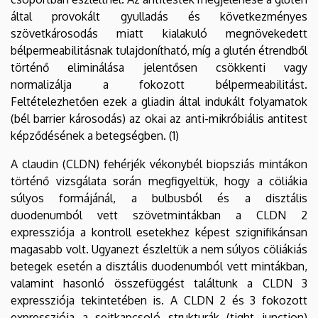
által provokált gyulladás és következményes
szövetkárosodás miatt kialakuló megnövekedett
bélpermeabilitásnak tulajdonítható, míg a glutén étrendből
történő eliminálása jelentősen csökkenti vagy
normalizálja a fokozott bélpermeabilitást.
Feltételezhetően ezek a gliadin által indukált folyamatok
(bél barrier károsodás) az okai az anti-mikróbiális antitest
képződésének a betegségben. (1)
A claudin (CLDN) fehérjék vékonybél biopsziás mintákon
történő vizsgálata során megfigyeltük, hogy a cöliákia
súlyos formájánál, a bulbusból és a disztális
duodenumból vett szövetmintákban a CLDN 2
expressziója a kontroll esetekhez képest szignifikánsan
magasabb volt. Ugyanezt észleltük a nem súlyos cöliákiás
betegek esetén a disztális duodenumból vett mintákban,
valamint hasonló összefüggést találtunk a CLDN 3
expressziója tekintetében is. A CLDN 2 és 3 fokozott
expressziója a sejtkapcsoló strukturák (tight junction)