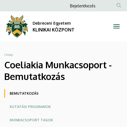
Coeliakia
Ugrás
Anonim
Bejelentkezés
a
NYELV
TAR
Felhasználói
Munkacsoport
tartalomra
KER
fiók
Debreceni Egyetem
-
menüje
KLINIKAI KÖZPONT
Bemutatkozás
|
Morzsa
Címlap
KLINIKAI
Coeliakia Munkacsoport -
KÖZPONT
Bemutatkozás
Oldalmenü
BEMUTATKOZÁS
KK
KUTATÁSI PROGRAMOK
MUNKACSOPORT TAGOK