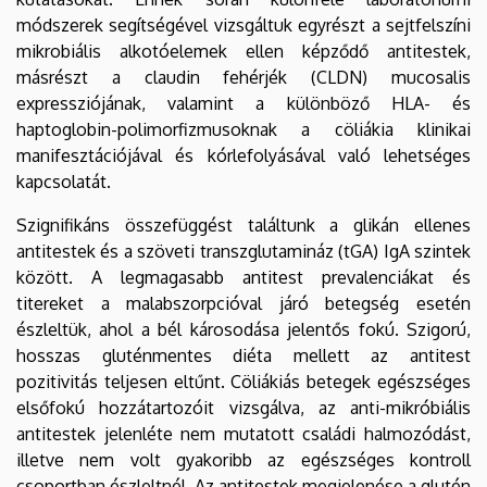
módszerek segítségével vizsgáltuk egyrészt a sejtfelszíni
mikrobiális alkotóelemek ellen képződő antitestek,
másrészt a claudin fehérjék (CLDN) mucosalis
expressziójának, valamint a különböző HLA- és
haptoglobin-polimorfizmusoknak a cöliákia klinikai
manifesztációjával és kórlefolyásával való lehetséges
kapcsolatát.
Szignifikáns összefüggést találtunk a glikán ellenes
antitestek és a szöveti transzglutamináz (tGA) IgA szintek
között. A legmagasabb antitest prevalenciákat és
titereket a malabszorpcióval járó betegség esetén
észleltük, ahol a bél károsodása jelentős fokú. Szigorú,
hosszas gluténmentes diéta mellett az antitest
pozitivitás teljesen eltűnt. Cöliákiás betegek egészséges
elsőfokú hozzátartozóit vizsgálva, az anti-mikróbiális
antitestek jelenléte nem mutatott családi halmozódást,
illetve nem volt gyakoribb az egészséges kontroll
csoportban észleltnél. Az antitestek megjelenése a glutén