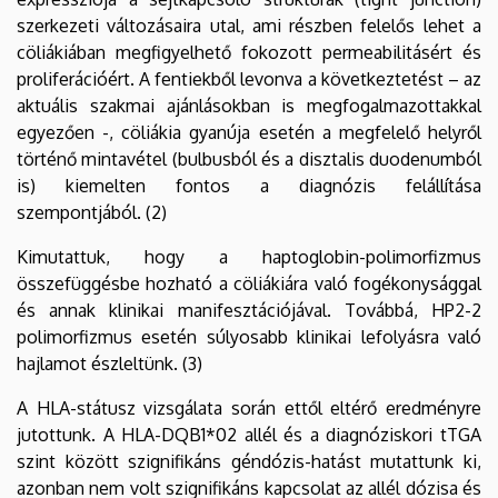
szerkezeti változásaira utal, ami részben felelős lehet a
cöliákiában megfigyelhető fokozott permeabilitásért és
proliferációért. A fentiekből levonva a következtetést – az
aktuális szakmai ajánlásokban is megfogalmazottakkal
egyezően -, cöliákia gyanúja esetén a megfelelő helyről
történő mintavétel (bulbusból és a disztalis duodenumból
is) kiemelten fontos a diagnózis felállítása
szempontjából. (2)
Kimutattuk, hogy a haptoglobin-polimorfizmus
összefüggésbe hozható a cöliákiára való fogékonysággal
és annak klinikai manifesztációjával. Továbbá, HP2-2
polimorfizmus esetén súlyosabb klinikai lefolyásra való
hajlamot észleltünk. (3)
A HLA-státusz vizsgálata során ettől eltérő eredményre
jutottunk. A HLA-DQB1*02 allél és a diagnóziskori tTGA
szint között szignifikáns géndózis-hatást mutattunk ki,
azonban nem volt szignifikáns kapcsolat az allél dózisa és