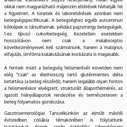
okkal nem magyarázható májenzim eltérések hívhatják fel
a figyelmet. A tünetek és laboreltérések azonban nem
betegségspecifikusak. A betegséghez egyéb autoimmun
kórképek is társulhatnak, például pajzsmirigy betegségek,
1-es típusú cukorbetegség. Kezeletlen esetekben
hosszútávon nem csak a malabsorptio
következményeivel kell számolnunk, hanem a malignus
elfajulás, limfóma kialakulásának kockázata is magasabb.
A fentiek miatt a betegség felismerését követően nem
elég "csak" az élethosszig tartó gluténmentes diéta
betartása (a beteg részéről), hanem legalább olyan fontos
a felismeréskor elvégzett, strukturált állapotfelmérés, az
igazolt hiányállapotok rendezése és természetesen a
beteg folyamatos gondozása.
Gasztroenterológiai Tanszékünkön az elmúlt másfél
évtizedben cöliákia témakörében is folytattunk
kutatásokat. Ennek során különféle laboratóriumi