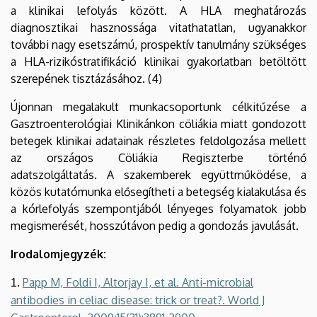
a klinikai lefolyás között. A HLA meghatározás
diagnosztikai hasznossága vitathatatlan, ugyanakkor
további nagy esetszámú, prospektív tanulmány szükséges
a HLA-rizikóstratifikáció klinikai gyakorlatban betöltött
szerepének tisztázásához. (4)
Újonnan megalakult munkacsoportunk célkitűzése a
Gasztroenterológiai Klinikánkon cöliákia miatt gondozott
betegek klinikai adatainak részletes feldolgozása mellett
az országos Cöliákia Regiszterbe történő
adatszolgáltatás. A szakemberek együttműködése, a
közös kutatómunka elősegítheti a betegség kialakulása és
a kórlefolyás szempontjából lényeges folyamatok jobb
megismerését, hosszútávon pedig a gondozás javulását.
Irodalomjegyzék:
Papp M, Foldi I, Altorjay I, et al. Anti-microbial
1.
antibodies in celiac disease: trick or treat?. World J