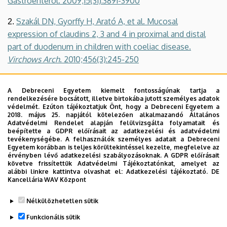
Gastroenterol. 2009;15(31):3891-3900
Szakál DN, Gyorffy H, Arató A, et al. Mucosal
2.
expression of claudins 2, 3 and 4 in proximal and distal
part of duodenum in children with coeliac disease.
Virchows Arch
. 2010;456(3):245-250
Papp M, Foldi I, Nemes E, et al. Haptoglobin
3.
A Debreceni Egyetem kiemelt fontosságúnak tartja a
polymorphism: a novel genetic risk factor for celiac
rendelkezésére bocsátott, illetve birtokába jutott személyes adatok
disease development and its clinical manifestations.
Clin
védelmét. Ezúton tájékoztatjuk Önt, hogy a Debreceni Egyetem a
2018. május 25. napjától kötelezően alkalmazandó Általános
Chem
. 2008;54(4):697-704
Adatvédelmi Rendelet alapján felülvizsgálta folyamatait és
beépítette a GDPR előírásait az adatkezelési és adatvédelmi
Bajor J, Szakács Z, Juhász M, et al. HLA-DQ2
4.
tevékenységébe. A felhasználók személyes adatait a Debreceni
Egyetem korábban is teljes körültekintéssel kezelte, megfelelve az
homozygosis increases tTGA levels at diagnosis but does
érvényben lévő adatkezelési szabályozásoknak. A GDPR előírásait
not influence the clinical phenotype of coeliac disease: A
követve frissítettük Adatvédelmi Tájékoztatónkat, amelyet az
alábbi linkre kattintva olvashat el:
Adatkezelési tájékoztató.
DE
multicentre study.
Int J Immunogenet
. 2019;46(2):74-81
Kancellária WAV Központ
Legutóbb frissítve:
2025. 01. 31. 08:11
Nélkülözhetetlen sütik
Funkcionális sütik