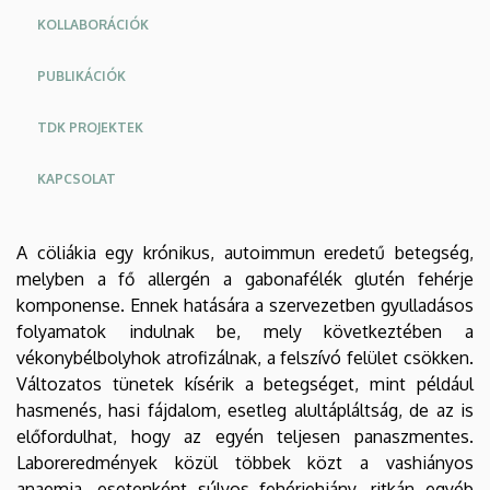
KOLLABORÁCIÓK
PUBLIKÁCIÓK
TDK PROJEKTEK
KAPCSOLAT
A cöliákia egy krónikus, autoimmun eredetű betegség,
melyben a fő allergén a gabonafélék glutén fehérje
komponense. Ennek hatására a szervezetben gyulladásos
folyamatok indulnak be, mely következtében a
vékonybélbolyhok atrofizálnak, a felszívó felület csökken.
Változatos tünetek kísérik a betegséget, mint például
hasmenés, hasi fájdalom, esetleg alultápláltság, de az is
előfordulhat, hogy az egyén teljesen panaszmentes.
Laboreredmények közül többek közt a vashiányos
anaemia, esetenként súlyos fehérjehiány, ritkán egyéb