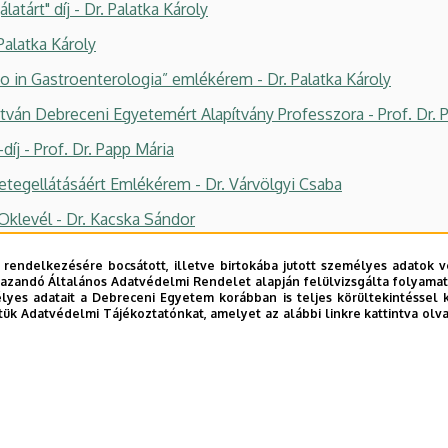
atárt" díj - Dr. Palatka Károly
Palatka Károly
o in Gastroenterologia” emlékérem - Dr. Palatka Károly
tván Debreceni Egyetemért Alapítvány Professzora - Prof. Dr. 
íj - Prof. Dr. Papp Mária
Betegellátásáért Emlékérem - Dr. Várvölgyi Csaba
 Oklevél - Dr. Kacska Sándor
levél és Jutalomdíj - Dr. Vitális Zsuzsanna
 rendelkezésére bocsátott, illetve birtokába jutott személyes adatok v
azandó Általános Adatvédelmi Rendelet alapján felülvizsgálta folyamata
 Dr. Tornai Dávid
yes adatait a Debreceni Egyetem korábban is teljes körültekintéssel 
tük Adatvédelmi Tájékoztatónkat, amelyet az alábbi linkre kattintva olv
erő Oklevél - Dr. Bubán Tamás
 Prof. Dr. Papp Mária