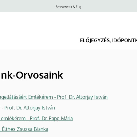
Felső
Szervezetek A-Z-ig
navigáció
ELŐJEGYZÉS, IDŐPONT
ünk-Orvosaink
egellátásáért Emlékérem - Prof. Dr. Altorjay István
 Prof. Dr. Altorjay István
emlékérem - Prof. Dr. Papp Mária
Dr. Élthes Zsuzsa Bianka