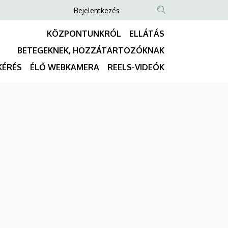
Anonim
Bejelentkezés
NYELVVÁLASZTÓ
TARTALOM
Felhasználói
KÖZPONTUNKRÓL
ELLÁTÁS
KERESÉSE
fiók
BETEGEKNEK, HOZZÁTARTOZÓKNAK
menüje
Fő
KÉRÉS
ÉLŐ WEBKAMERA
REELS-VIDEÓK
navigáció