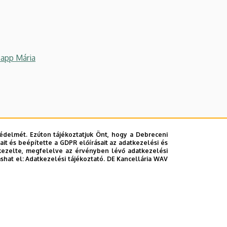
Papp Mária
édelmét. Ezúton tájékoztatjuk Önt, hogy a Debreceni
it és beépítette a GDPR előírásait az adatkezelési és
kezelte, megfelelve az érvényben lévő adatkezelési
ashat el:
Adatkezelési tájékoztató.
DE Kancellária WAV