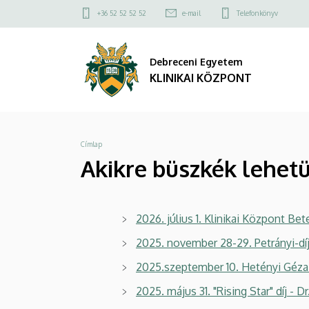
Akikre
Ugrás
Felső
+36 52 52 52 52
e-mail
Telefonkönyv
a
kapcsolat
büszkék
tartalomra
menü
Debreceni Egyetem
lehetünk-
KLINIKAI KÖZPONT
Orvosaink
|
Morzsa
Címlap
KLINIKAI
Akikre büszkék lehet
KÖZPONT
2026. július 1. Klinikai Központ Bet
2025. november 28-29. Petrányi-díj -
2025.szeptember 10. Hetényi Géza 
2025. május 31. "Rising Star" díj - 