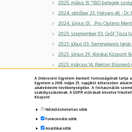
2025. május 31. "IBD betegek szolgál
2024. október 23. Hatvani-díj - Dr. 
2024. június 01. „Pro Optimo Merit
2023. szeptember 03. Gróf Tisza Is
2023. július 03. Semmelweis Ignác-d
2023. június 29. Klinikai Központ 
2023. március 14. Rektori Elismerő
2022. június 30. Elnöki Elismerő Ok
A Debreceni Egyetem kiemelt fontosságúnak tartja a
Egyetem a 2018. május 25. napjától kötelezően alkalm
2022. június 24. Bolyai ösztöndíj -
adatvédelmi tevékenységébe. A felhasználók személ
szabályozásoknak. A GDPR előírásait követve frissítet
2022. március 11. Miniszteri Elism
Központ
2021. október 27. Pro Sanitate díj -
Nélkülözhetetlen sütik
Funkcionális sütik
Legutóbb frissítve:
2026. 08. 04. 11:18
Analitikai sütik