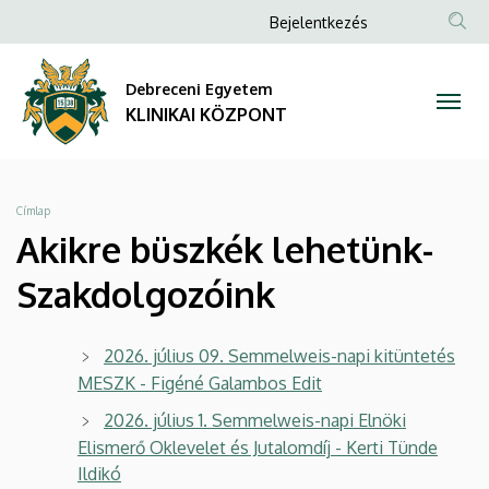
Akikre
Ugrás
Anonim
Bejelentkezés
a
NYELV
TAR
Felhasználói
büszkék
tartalomra
KER
fiók
Debreceni Egyetem
lehetünk-
menüje
KLINIKAI KÖZPONT
Szakdolgozóink
|
Morzsa
Címlap
KLINIKAI
Akikre büszkék lehetünk-
KÖZPONT
Szakdolgozóink
2026. július 09. Semmelweis-napi kitüntetés
MESZK - Figéné Galambos Edit
2026. július 1. Semmelweis-napi Elnöki
Elismerő Oklevelet és Jutalomdíj - Kerti Tünde
Ildikó