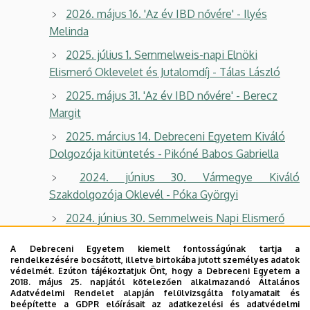
2026. május 16. 'Az év IBD nővére' - Ilyés
Melinda
2025. július 1. Semmelweis-napi Elnöki
Elismerő Oklevelet és Jutalomdíj - Tálas László
2025. május 31. 'Az év IBD nővére' - Berecz
Margit
2025. március 14. Debreceni Egyetem Kiváló
Dolgozója kitüntetés - Pikóné Babos Gabriella
2024. június 30. Vármegye Kiváló
Szakdolgozója Oklevél - Póka Györgyi
2024. június 30. Semmelweis Napi Elismerő
Oklevél - Keszler Éva
A Debreceni Egyetem kiemelt fontosságúnak tartja a
2023. június 29. Elnöki Elismerő Oklevél és
rendelkezésére bocsátott, illetve birtokába jutott személyes adatok
védelmét. Ezúton tájékoztatjuk Önt, hogy a Debreceni Egyetem a
Jutalomdíj - Pálné Tóth Elvira
2018. május 25. napjától kötelezően alkalmazandó Általános
Adatvédelmi Rendelet alapján felülvizsgálta folyamatait és
2024. március 14. Debreceni Egyetem Kiváló
beépítette a GDPR előírásait az adatkezelési és adatvédelmi