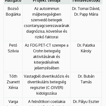
Hallgató
Projekt témája
Témavezető(k)
Bozsó
Az autoimmun
Dr. Tornai Dávid,
2
Boglárka
májbetegségben
Dr. Papp Mária
szenvedő betegek
csontanyagcserezavarának
diagnózisa, követése és
rizikó faktorai
Pető
Az FDG PET-CT szerepe a
Dr. Palatka
2
Szilvia
Crohn betegség
Károly
aktivitásának és
kiterjedésének
jellemzésében
Tóth
Vastagbél divertikulózis és
Dr. Bubán
2
Zsanett
divertikuláris betegség
Tamás
Xénia
regiszter (C-DIVER)
kidolgozása
Varga
A felnőttkori coeliakia
Dr. Pályu Eszter
2