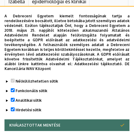
Izabella
epidemiológiai és klinikai
jellemzői a Debreceni
Egyetem
A Debreceni Egyetem kiemelt fontosságúnak tartja a
rendelkezésére bocsátott, illetve birtokába jutott személyes adatok
Gasztroenterológiai
védelmét. Ezúton tájékoztatjuk Önt, hogy a Debreceni Egyetem a
Klinikájának
2018. május 25. napjától kötelezően alkalmazandó Általános
Adatvédelmi Rendelet alapján felülvizsgálta folyamatait és
beteganyagában
beépítette a GDPR előírásait az adatkezelési és adatvédelmi
tevékenységébe. A felhasználók személyes adatait a Debreceni
Egyetem korábban is teljes körültekintéssel kezelte, megfelelve az
érvényben lévő adatkezelési szabályozásoknak. A GDPR előírásait
követve frissítettük Adatvédelmi Tájékoztatónkat, amelyet az
alábbi linkre kattintva olvashat el:
Adatkezelési tájékoztató.
DE
Kancellária WAV Központ
Legutóbb frissítve:
2026. 02. 23. 14:23
Nélkülözhetetlen sütik
Funkcionális sütik
Analitikai sütik
Hirdetési sütik
KIVÁLASZTOTTAK MENTÉSE
WITHDRAW CONSENT
Adatvédelem
Adatkezelési nyilatkozat