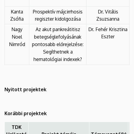
Kanta
Prospektív májcirrhosis
Dr. Vitális
Zsófia
regiszter kidolgozása
Zsuzsanna
Nagy
Az akut pankreátitisz
Dr. Fehér Krisztina
Eszter
Noel
betegséglefolyásának
Nimród
pontosabb előrejelzése:
Segíthetnek a
hematológiai indexek?
Nyitott projektek
Korábbi projektek
TDK