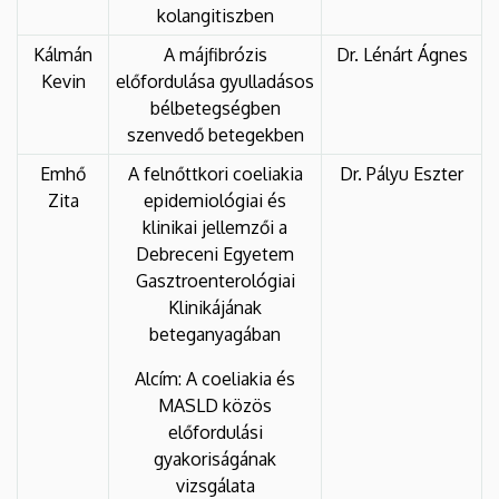
kolangitiszben
Kálmán
A májfibrózis
Dr. Lénárt Ágnes
Kevin
előfordulása gyulladásos
bélbetegségben
szenvedő betegekben
Emhő
A felnőttkori coeliakia
Dr. Pályu Eszter
Zita
epidemiológiai és
klinikai jellemzői a
Debreceni Egyetem
Gasztroenterológiai
Klinikájának
beteganyagában
Alcím: A coeliakia és
MASLD közös
előfordulási
gyakoriságának
vizsgálata