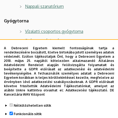
Nappali szanatórium
Gyógytorna
Vízalatti csoportos gyógytorna
Száraz egyéni gyógytorna
A Debreceni Egyetem kiemelt fontosságúnak tartja a
Száraz csoportos gerinctorna
rendelkezésére bocsátott, illetve birtokába jutott személyes adatok
védelmét. Ezúton tájékoztatjuk Önt, hogy a Debreceni Egyetem a
Száraz csoportos nyak-váll torna
2018. május 25. napjától kötelezően alkalmazandó Általános
Adatvédelmi Rendelet alapján felülvizsgálta folyamatait és
Extensios kezelés
beépítette a GDPR előírásait az adatkezelési és adatvédelmi
tevékenységébe. A felhasználók személyes adatait a Debreceni
Egyetem korábban is teljes körültekintéssel kezelte, megfelelve az
érvényben lévő adatkezelési szabályozásoknak. A GDPR előírásait
Infúziós kezelések
követve frissítettük Adatvédelmi Tájékoztatónkat, amelyet az
alábbi linkre kattintva olvashat el:
Adatkezelési tájékoztató.
DE
Egyéb szolgáltatások
Kancellária WAV Központ
Legutóbb frissítve:
2025. 01. 10. 09:03
Nélkülözhetetlen sütik
Funkcionális sütik