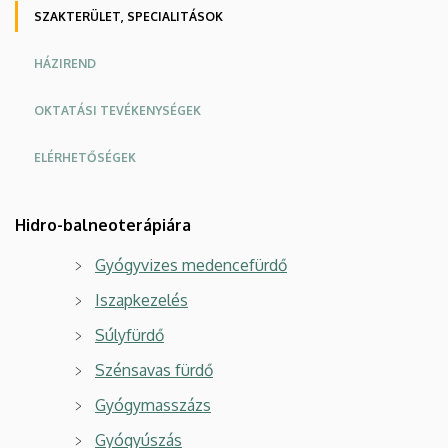
SZAKTERÜLET, SPECIALITÁSOK
HÁZIREND
OKTATÁSI TEVÉKENYSÉGEK
ELÉRHETŐSÉGEK
Oldalmenu
Oldalmenü
Hidro-balneoterápiára
KEK
KEK
Angol
Német
Gyógyvizes medencefürdő
Iszapkezelés
Súlyfürdő
Szénsavas fürdő
Gyógymasszázs
Gyógyúszás