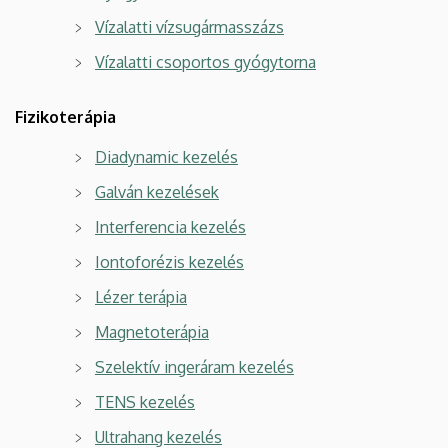
Vízalatti vízsugármasszázs
Vízalatti csoportos gyógytorna
Fizikoterápia
Diadynamic kezelés
Galván kezelések
Interferencia kezelés
Iontoforézis kezelés
Lézer terápia
Magnetoterápia
Szelektív ingeráram kezelés
TENS kezelés
Ultrahang kezelés