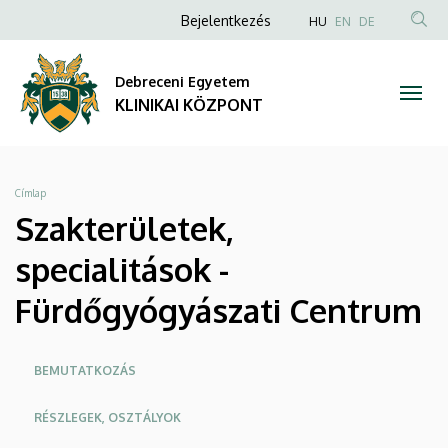
Szakterületek,
Ugrás
Anonim
NYELVVÁLAS
Bejelentkezés
HU
EN
DE
a
TAR
Felhasználói
specialitások
tartalomra
KER
fiók
Debreceni Egyetem
-
menüje
KLINIKAI KÖZPONT
Fürdőgyógyászati
Centrum
Morzsa
Címlap
|
Szakterületek,
KLINIKAI
specialitások -
KÖZPONT
Fürdőgyógyászati Centrum
Oldalmenü
BEMUTATKOZÁS
KEK
RÉSZLEGEK, OSZTÁLYOK