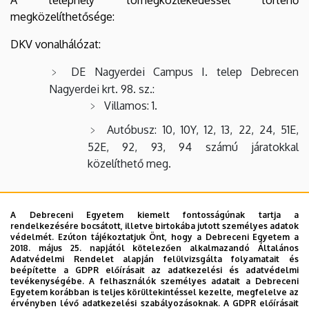
megközelíthetősége:
DKV vonalhálózat:
DE Nagyerdei Campus I. telep Debrecen
Nagyerdei krt. 98. sz.:
Villamos: 1.
Autóbusz: 10, 10Y, 12, 13, 22, 24, 51E,
52E, 92, 93, 94 számú járatokkal
közelíthető meg.
DE Nagyerdei Campus II. telep Debrecen
A Debreceni Egyetem kiemelt fontosságúnak tartja a
Móricz Zsigmond u. 22.:
rendelkezésére bocsátott, illetve birtokába jutott személyes adatok
Autóbusz: 10, 10Y, 12, 22Y, 24Y, 52E, 92,
védelmét. Ezúton tájékoztatjuk Önt, hogy a Debreceni Egyetem a
2018. május 25. napjától kötelezően alkalmazandó Általános
93, 94 számú járatokkal közelíthető meg.
Adatvédelmi Rendelet alapján felülvizsgálta folyamatait és
beépítette a GDPR előírásait az adatkezelési és adatvédelmi
tevékenységébe. A felhasználók személyes adatait a Debreceni
https://www.dkv.hu/content/documents/Vonalhalozat-
Egyetem korábban is teljes körültekintéssel kezelte, megfelelve az
érvényben lévő adatkezelési szabályozásoknak. A GDPR előírásait
DKV_helykozivel_v2020-03-02.pdf