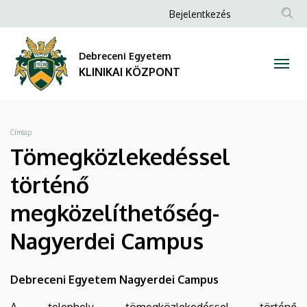
Tömegközlekedéssel
Ugrás
Anonim
Bejelentkezés
a
NYELV
TAR
Felhasználói
történő
tartalomra
KER
fiók
Debreceni Egyetem
megközelíthetőség-
menüje
KLINIKAI KÖZPONT
Nagyerdei
Campus
Morzsa
Címlap
|
Tömegközlekedéssel
KLINIKAI
történő
KÖZPONT
megközelíthetőség-
Nagyerdei Campus
Debreceni Egyetem Nagyerdei Campus
A telephely tömegközlekedéssel történő