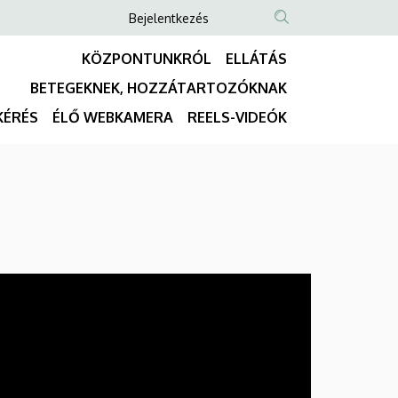
Anonim
Bejelentkezés
NYELVVÁLASZTÓ
TARTALOM
Felhasználói
KÖZPONTUNKRÓL
ELLÁTÁS
KERESÉSE
fiók
BETEGEKNEK, HOZZÁTARTOZÓKNAK
menüje
Fő
KÉRÉS
ÉLŐ WEBKAMERA
REELS-VIDEÓK
navigáció