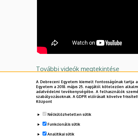
További videók megtekintése
A Debreceni Egyetem kiemelt fontosságúnak tartja a
Legutóbb frissítve:
2025. 03. 17. 14:40
Egyetem a 2018. május 25. napjától kötelezően alkalm
adatvédelmi tevékenységébe. A felhasználók személ
szabályozásoknak. A GDPR előírásait követve frissítet
Központ
Nélkülözhetetlen sütik
Funkcionális sütik
Analitikai sütik