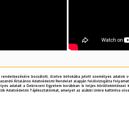
 rendelkezésére bocsátott, illetve birtokába jutott személyes adatok v
azandó Általános Adatvédelmi Rendelet alapján felülvizsgálta folyamata
yes adatait a Debreceni Egyetem korábban is teljes körültekintéssel 
tük Adatvédelmi Tájékoztatónkat, amelyet az alábbi linkre kattintva olv