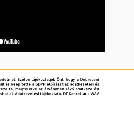
édelmét. Ezúton tájékoztatjuk Önt, hogy a Debreceni
it és beépítette a GDPR előírásait az adatkezelési és
kezelte, megfelelve az érvényben lévő adatkezelési
ashat el:
Adatkezelési tájékoztató.
DE Kancellária WAV