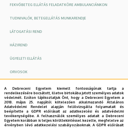
FEKVŐBETEG ELLÁTÁS FELADATKÖRE AMBULANCIÁNKON
TUDNIVALÓK, BETEGELLÁTÁS MUNKARENDJE
LÁTOGATÁSI REND
HÁZIREND
ÜGYELETI ELLÁTÁS
ORVOSOK
Oldalmenü
Oldalmenü
A Debreceni Egyetem kiemelt fontosságúnak tartja a
Elérhetőségek:
rendelkezésére bocsátott, illetve birtokába jutott személyes adatok
KK
KK
védelmét. Ezúton tájékoztatjuk Önt, hogy a Debreceni Egyetem a
Angol
Német
Helye:
Debreceni Egyetem, Klinikai Központ,
2018. május 25. napjától kötelezően alkalmazandó Általános
Adatvédelmi Rendelet alapján felülvizsgálta folyamatait és
Arc-, Állcsont- és Szájsebészeti Klinika, földszint,
beépítette a GDPR előírásait az adatkezelési és adatvédelmi
Arc-, Állcsont- és Szájsebészet Fekvőbeteg
tevékenységébe. A felhasználók személyes adatait a Debreceni
Egyetem korábban is teljes körültekintéssel kezelte, megfelelve az
Osztály
érvényben lévő adatkezelési szabályozásoknak. A GDPR előírásait