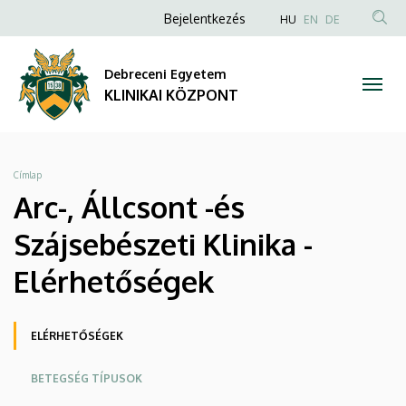
Arc-,
Ugrás
Anonim
NYELVVÁLAS
Bejelentkezés
HU
EN
DE
a
TAR
Felhasználói
Állcsont
tartalomra
KER
fiók
Debreceni Egyetem
-és
menüje
KLINIKAI KÖZPONT
Szájsebészeti
Klinika
Morzsa
Címlap
-
Arc-, Állcsont -és
Elérhetőségek
Szájsebészeti Klinika -
|
Elérhetőségek
KLINIKAI
Oldalmenü
ELÉRHETŐSÉGEK
KÖZPONT
KK
BETEGSÉG TÍPUSOK