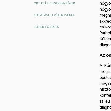
nőgyó
OKTATÁSI TEVÉKENYSÉGEK
nőgyóg
meghat
KUTATÁSI TEVÉKENYSÉGEK
akkre
működ
ELÉRHETŐSÉGEK
Pathol
Külde
Oldalmenu
Oldalmenü
diagno
KEK
KEK
Angol
Német
Az os
A Kór
megal
épüle
magas
hiszto
konfer
az els
diagno