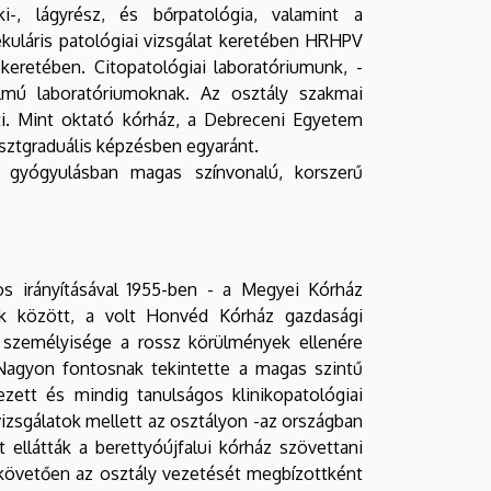
aki-, lágyrész, és bőrpatológia, valamint a
ekuláris patológiai vizsgálat keretében HRHPV
keretében. Citopatológiai laboratóriumunk, -
almú laboratóriumoknak. Az osztály szakmai
. Mint oktató kórház, a Debreceni Egyetem
sztgraduális képzésben egyaránt.
gyógyulásban magas színvonalú, korszerű
s irányításával 1955-ben - a Megyei Kórház
k között, a volt Honvéd Kórház gazdasági
 személyisége a rossz körülmények ellenére
Nagyon fontosnak tekintette a magas szintű
ezett és mindig tanulságos klinikopatológiai
izsgálatok mellett az osztályon -az országban
 ellátták a berettyóújfalui kórház szövettani
t követően az osztály vezetését megbízottként