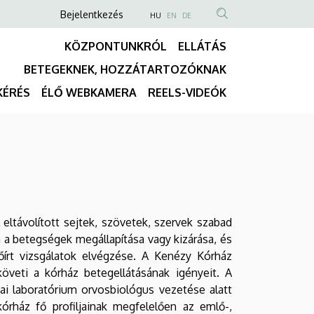
Anonim
NYELVVÁLASZTÓ
Bejelentkezés
HU
EN
DE
TARTALOM
Felhasználói
KÖZPONTUNKRÓL
ELLÁTÁS
KERESÉSE
fiók
BETEGEKNEK, HOZZÁTARTOZÓKNAK
menüje
Fő
KÉRÉS
ÉLŐ WEBKAMERA
REELS-VIDEÓK
navigáció
eltávolított sejtek, szövetek, szervek szabad
 a betegségek megállapítása vagy kizárása, és
őírt vizsgálatok elvégzése. A Kenézy Kórház
öveti a kórház betegellátásának igényeit. A
ai laboratórium orvosbiológus vezetése alatt
kórház fő profiljainak megfelelően az emlő-,