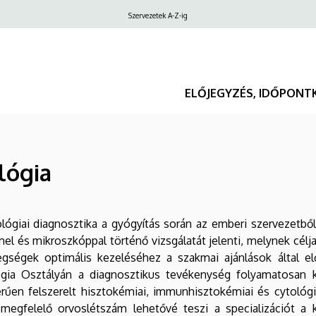
Felső
Szervezetek A-Z-ig
navigáció
ELŐJEGYZÉS, IDŐPONT
lógia
lógiai diagnosztika a gyógyítás során az emberi szervezetből 
l és mikroszkóppal történő vizsgálatát jelenti, melynek célja
egségek optimális kezeléséhez a szakmai ajánlások által el
ógia Osztályán a diagnosztikus tevékenység folyamatosan k
rűen felszerelt hisztokémiai, immunhisztokémiai és cytológi
 megfelelő orvoslétszám lehetővé teszi a specializációt a 