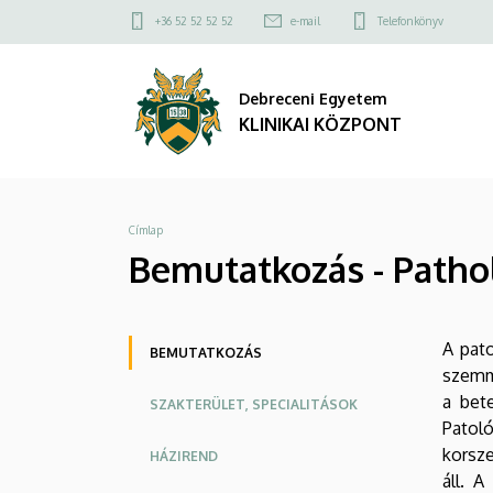
Bemutatkozás
Ugrás
Felső
+36 52 52 52 52
e-mail
Telefonkönyv
a
kapcsolat
-
tartalomra
menü
Debreceni Egyetem
Pathológia
KLINIKAI KÖZPONT
|
KLINIKAI
Morzsa
Címlap
KÖZPONT
Bemutatkozás - Patho
Oldalmenü
A pato
BEMUTATKOZÁS
szemme
KEK
a bet
SZAKTERÜLET, SPECIALITÁSOK
Patol
korsze
HÁZIREND
áll. A