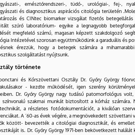
gyászati-, emésztőrendszeri-, tüdő-, urológiai-, fej-, ny
yászati és diagnosztikus aspirációs citológia területén .Mol
ározás és CINtec biomarker vizsgálat fizetős betegellátás 
ditált szűrő laboratórium- egyike a legnagyobb betegforg
ését megfelelő számú, magasan képzett szakdolgozó segíti
ógia Intézetével szorosan együttműködünk a garaduális és po
tésnek érezzük, hogy a betegek számára a mihamarabbi 
sztikus szolgáltatást nyújtsunk.
ztály története
bonctani és Kórszövettani Osztály Dr. Győry György főorvo
akulásakor - kezdte működését, igen szerény körülménye
teiben. Dr. Győry György nagy tudású patomorfológus volt,
 színvonalú szakmai munkát biztosított a kórház számára. 
technikát, a részletes fotódokumentációt, a kiválóan szerv
enciákat. A ’60-as évek végére, a megnövekedett szövettani v
ők között- bevezették a citológiai diagnosztikát, és emellett
sztikáját is. Dr. Győry György 1971-ben bekövetkezett halálá