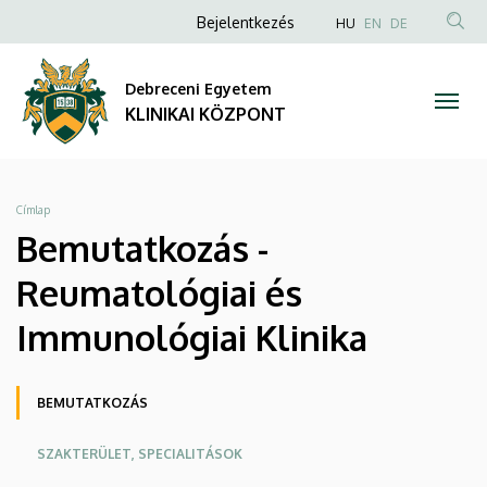
Bemutatkozás
Ugrás
Anonim
NYELVVÁLAS
Bejelentkezés
HU
EN
DE
a
TAR
Felhasználói
-
tartalomra
KER
fiók
Debreceni Egyetem
Reumatológiai
menüje
KLINIKAI KÖZPONT
és
Immunológiai
Morzsa
Címlap
Klinika
Bemutatkozás -
|
Reumatológiai és
KLINIKAI
Immunológiai Klinika
KÖZPONT
Oldalmenü
BEMUTATKOZÁS
KEK
SZAKTERÜLET, SPECIALITÁSOK