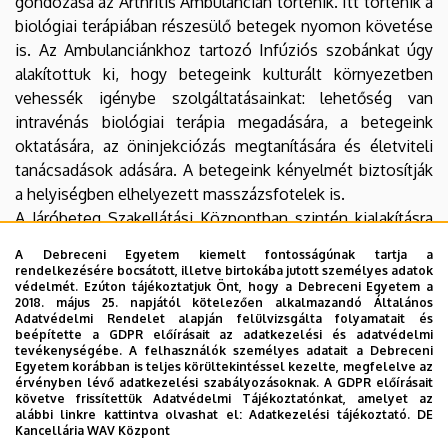
gondozása az Arthritis Ambulancián történik. Itt történik a
biológiai terápiában részesülő betegek nyomon követése
is. Az Ambulanciánkhoz tartozó Infúziós szobánkat úgy
alakítottuk ki, hogy betegeink kulturált környezetben
vehessék igénybe szolgáltatásainkat: lehetőség van
intravénás biológiai terápia megadására, a betegeink
oktatására, az öninjekciózás megtanítására és életviteli
tanácsadások adására. A betegeink kényelmét biztosítják
a helyiségben elhelyezett masszázsfotelek is.
A Járóbeteg Szakellátási Központban szintén kialakításra
került egy Infúziós Kezelő helyiség, ahol a csontritkulás
A Debreceni Egyetem kiemelt fontosságúnak tartja a
elleni készítmények, az izomrelaxánsok, valamint az
rendelkezésére bocsátott, illetve birtokába jutott személyes adatok
védelmét. Ezúton tájékoztatjuk Önt, hogy a Debreceni Egyetem a
értágító és keringésjavító infúziók kerülnek megadásra.
2018. május 25. napjától kötelezően alkalmazandó Általános
Adatvédelmi Rendelet alapján felülvizsgálta folyamatait és
A mozgásszervi betegségek kezelésének fontos része a
beépítette a GDPR előírásait az adatkezelési és adatvédelmi
tevékenységébe. A felhasználók személyes adatait a Debreceni
fizioterápia. A bent fekvő betegeink részére az
Egyetem korábban is teljes körültekintéssel kezelte, megfelelve az
Osztályunkon működő terápiás helyiségekben
érvényben lévő adatkezelési szabályozásoknak. A GDPR előírásait
követve frissítettük Adatvédelmi Tájékoztatónkat, amelyet az
(elektroterápiás helyiség, tornaterem, masszázshelyiség)
alábbi linkre kattintva olvashat el:
Adatkezelési tájékoztató.
DE
biztosítjuk a kezeléseket.
Kancellária WAV Központ