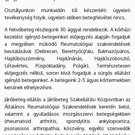
Osztályunkon munkaidőn túl készenléti ügyeleti
tevékenység folyik, ügyeleti időben betegfelvétel nincs.
A fekvőbeteg részlegünk 30 ággyal rendelkezik. A kórházi
kezelést igénylő betegeinket előjegyzés alapján fogadjuk
a megyében működő Reumatológiai szakrendelések
beutalásával (Debrecen, Berettyóújfalu, Balmazújváros,
Hajdúböszörmény, Hajdúnánás, Hajdúszoboszló,
Létavértes, Püspökladány, Polgár). Természetesen
előjegyzés nélkül, soron kívül fogadjuk a sürgős ellátást
igénylő betegeinket. A betegeink 2-5 ágyas kórtermekben
kerülnek elhelyezésre.
Járóbeteg-ellátás a Járóbeteg Szakellátási Központban az
Általános Reumatológiai Szakrendelések keretén belül,
valamint a gyulladásos mozgásszervi betegségekben
(rheumatoid arthritis, spondylitis ankylopoetica,
psoriasisos arthropathia, köszvény, egyéb) szenvedők