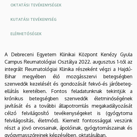
OKTATÁSI TEVÉKENYSÉGEK
KUTATÁSI TEVÉKENYSÉG
ELÉRHETŐSÉGEK
Oldalmenu
Oldalmenü
A Debreceni Egyetem Klinikai Központ Kenézy Gyula
KEK
KEK
Campus Reumatológiai Osztálya 2022. augusztus 1-től az
Angol
Német
integrált Reumatológiai Klinika részeként végzi a Hajdú-
Bihar megyében élő mozgásszervi betegségben
szenvedők kezelését és gondozását fekvő-és járóbeteg-
ellátás keretében. Fontos feladatunknak tekintjük a
krónikus betegségben szenvedők életminőségének
javítását és a további állapotromlás megakadályozását
célzó felvilágosító tevékenységeket is (gyógytorna
felvilágosítás, életmód). Kiemelt fontossággal veszünk
részt a jövő orvosainak, ápolóinak, gyógytornászainak és
gyógymasszőreinek képzésében, oktatásában.