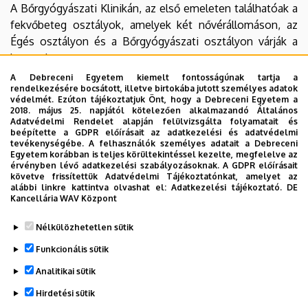
A Bőrgyógyászati Klinikán, az első emeleten találhatóak a
KK
KK
fekvőbeteg osztályok, amelyek két nővérállomáson, az
Angol
Német
Égés osztályon és a Bőrgyógyászati osztályon várják a
betegeket.
A Debreceni Egyetem kiemelt fontosságúnak tartja a
Az égett betegek ellátása nem tervezhető, ide előjegyzés
rendelkezésére bocsátott, illetve birtokába jutott személyes adatok
védelmét. Ezúton tájékoztatjuk Önt, hogy a Debreceni Egyetem a
nélkül érkeznek a betegek, de ezen az osztályon fogadjuk
2018. május 25. napjától kötelezően alkalmazandó Általános
azokat a bőrsebészeti betegeket is, akiket fekvőbeteg
Adatvédelmi Rendelet alapján felülvizsgálta folyamatait és
beépítette a GDPR előírásait az adatkezelési és adatvédelmi
ellátás keretein belük szükséges kezelni.
tevékenységébe. A felhasználók személyes adatait a Debreceni
Egyetem korábban is teljes körültekintéssel kezelte, megfelelve az
A Bőrgyógyászati osztályunk előjegyzés alapján dolgozik,
érvényben lévő adatkezelési szabályozásoknak. A GDPR előírásait
követve frissítettük Adatvédelmi Tájékoztatónkat, amelyet az
de sürgős esetben azonnal fogadni tudjuk a fekvőbeteg
alábbi linkre kattintva olvashat el:
Adatkezelési tájékoztató.
DE
ellátásra szoruló betegeket.
Kancellária WAV Központ
Legutóbb frissítve:
2021. 12. 20. 21:18
Nélkülözhetetlen sütik
Funkcionális sütik
Analitikai sütik
Hirdetési sütik