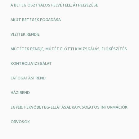
A BETEG OSZTYÁLOS FELVÉTELE, ÁTHELYEZÉSE
AKUT BETEGEK FOGADÁSA
VIZITEK RENDJE
MŰTÉTEK RENDJE, MŰTÉT ELŐTTI KIVIZSGÁLÁS, ELŐKÉSZÍTÉS
KONTROLLVIZSGÁLAT
LÁTOGATÁSI REND
HÁZIREND
EGYÉB, FEKVŐBETEG-ELLÁTÁSAL KAPCSOLATOS INFORMÁCIÓK
ORVOSOK
Oldalmenü
Oldalmenü