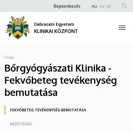
Bőrgyógyászati
Ugrás
Anonim
NYELVVÁLAS
Bejelentkezés
HU
EN
DE
a
TAR
Felhasználói
Klinika
tartalomra
KER
fiók
Debreceni Egyetem
-
menüje
KLINIKAI KÖZPONT
Fekvőbeteg
tevékenység
Morzsa
Címlap
bemutatása
Bőrgyógyászati Klinika -
|
Fekvőbeteg tevékenység
KLINIKAI
bemutatása
KÖZPONT
Oldalmenü
FEKVŐBETEG TEVÉKENYSÉG BEMUTATÁSA
KK
VEZETŐSÉG