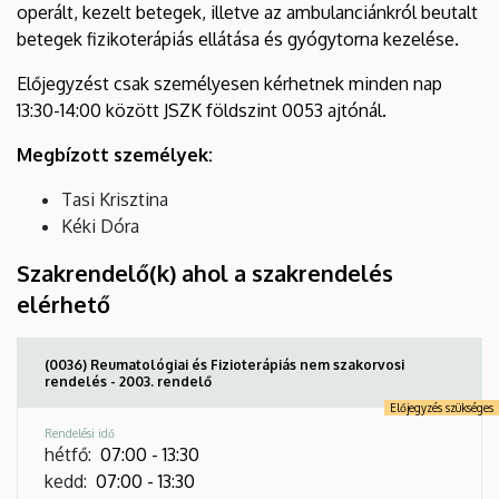
operált, kezelt betegek, illetve az ambulanciánkról beutalt
betegek fizikoterápiás ellátása és gyógytorna kezelése.
Előjegyzést csak személyesen kérhetnek minden nap
13:30-14:00 között JSZK földszint 0053 ajtónál.
Megbízott személyek:
Tasi Krisztina
Kéki Dóra
Szakrendelő(k) ahol a szakrendelés
elérhető
(0036) Reumatológiai és Fizioterápiás nem szakorvosi
rendelés - 2003. rendelő
Előjegyzés szükséges
Rendelési idő
hétfő
:
07:00
-
13:30
kedd
:
07:00
-
13:30