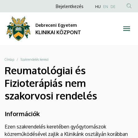
|
Ugrás
Anonim
NYELVVÁLAS
Bejelentkezés
HU
EN
DE
a
TAR
Felhasználói
KLINIKAI
tartalomra
KER
fiók
Debreceni Egyetem
KÖZPONT
menüje
KLINIKAI KÖZPONT
Morzsa
Címlap
Szakrendelés kereső
Reumatológiai és
Fizioterápiás nem
szakorvosi rendelés
Információk
Ezen szakrendelés keretében gyógytornászok
közreműködésével zajlik a Klinikánk osztályán korábban