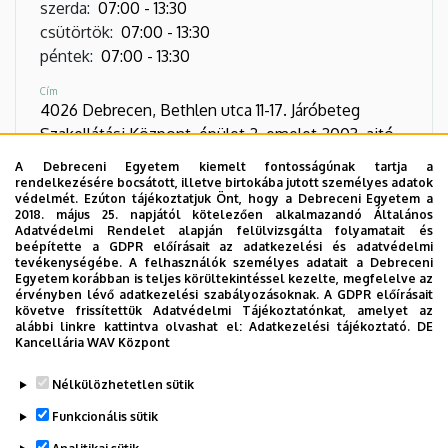
szerda
:
07:00
-
13:30
csütörtök
:
07:00
-
13:30
péntek
:
07:00
-
13:30
Cím
4026 Debrecen, Bethlen utca 11-17. Járóbeteg
Szakellátási Központ. épület 2. emelet 2003. ajtó
A Debreceni Egyetem kiemelt fontosságúnak tartja a
Telefon
rendelkezésére bocsátott, illetve birtokába jutott személyes adatok
+36 52 255 604
/
55512
védelmét. Ezúton tájékoztatjuk Önt, hogy a Debreceni Egyetem a
2018. május 25. napjától kötelezően alkalmazandó Általános
Adatvédelmi Rendelet alapján felülvizsgálta folyamatait és
beépítette a GDPR előírásait az adatkezelési és adatvédelmi
Képek
tevékenységébe. A felhasználók személyes adatait a Debreceni
Egyetem korábban is teljes körültekintéssel kezelte, megfelelve az
érvényben lévő adatkezelési szabályozásoknak. A GDPR előírásait
követve frissítettük Adatvédelmi Tájékoztatónkat, amelyet az
alábbi linkre kattintva olvashat el:
Adatkezelési tájékoztató.
DE
Kancellária WAV Központ
Nélkülözhetetlen sütik
Funkcionális sütik