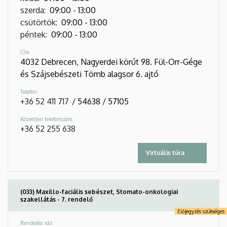
szerda
:
09:00
-
13:00
csütörtök
:
09:00
-
13:00
péntek
:
09:00
-
13:00
Cím
4032 Debrecen, Nagyerdei körút 98. Fül-Orr-Gége
és Szájsebészeti Tömb alagsor 6. ajtó
Telefon
+36 52 411 717
/
54638
/
57105
Közvetlen telefonszám
+36 52 255 638
Virtuális túra
(033) Maxillo-faciális sebészet, Stomato-onkologiai
szakellátás - 7. rendelő
Előjegyzés szükséges
Rendelési idő