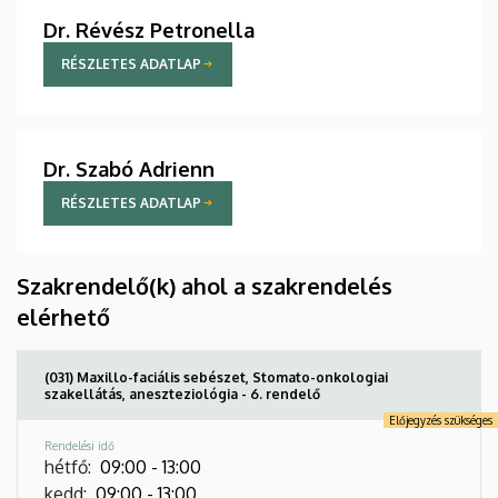
Dr. Révész Petronella
RÉSZLETES ADATLAP
Dr. Szabó Adrienn
RÉSZLETES ADATLAP
Szakrendelő(k) ahol a szakrendelés
elérhető
(031) Maxillo-faciális sebészet, Stomato-onkologiai
szakellátás, aneszteziológia - 6. rendelő
Előjegyzés szükséges
Rendelési idő
hétfő
:
09:00
-
13:00
kedd
:
09:00
-
13:00