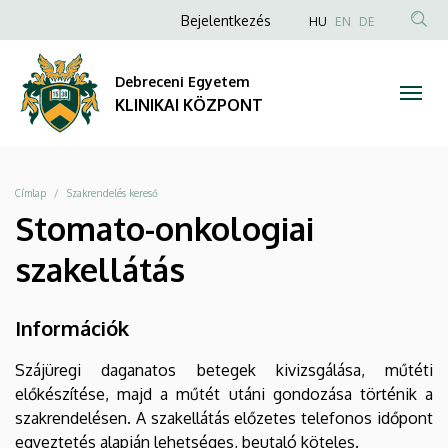
|
Ugrás
Anonim
NYELVVÁLAS
Bejelentkezés
HU
EN
DE
a
TAR
Felhasználói
KLINIKAI
tartalomra
KER
fiók
Debreceni Egyetem
KÖZPONT
menüje
KLINIKAI KÖZPONT
Morzsa
Címlap
Szakrendelés kereső
Stomato-onkologiai
szakellátás
Információk
Szájüregi daganatos betegek kivizsgálása, műtéti
előkészítése, majd a műtét utáni gondozása történik a
szakrendelésen. A szakellátás előzetes telefonos időpont
egyeztetés alapján lehetséges, beutaló köteles.