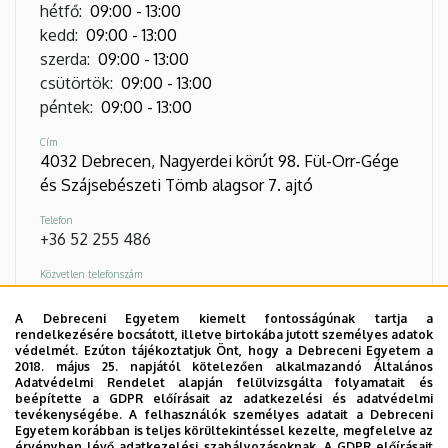
hétfő
:
09:00
-
13:00
kedd
:
09:00
-
13:00
szerda
:
09:00
-
13:00
csütörtök
:
09:00
-
13:00
péntek
:
09:00
-
13:00
Cím
4032 Debrecen, Nagyerdei körút 98. Fül-Orr-Gége
és Szájsebészeti Tömb alagsor 7. ajtó
Telefon
+36 52 255 486
Közvetlen telefonszám
+36 52 255 638
A Debreceni Egyetem kiemelt fontosságúnak tartja a
rendelkezésére bocsátott, illetve birtokába jutott személyes adatok
Virtuális túra
védelmét. Ezúton tájékoztatjuk Önt, hogy a Debreceni Egyetem a
2018. május 25. napjától kötelezően alkalmazandó Általános
Adatvédelmi Rendelet alapján felülvizsgálta folyamatait és
beépítette a GDPR előírásait az adatkezelési és adatvédelmi
Képek
tevékenységébe. A felhasználók személyes adatait a Debreceni
Egyetem korábban is teljes körültekintéssel kezelte, megfelelve az
érvényben lévő adatkezelési szabályozásoknak. A GDPR előírásait