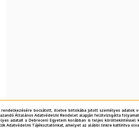
 rendelkezésére bocsátott, illetve birtokába jutott személyes adatok v
azandó Általános Adatvédelmi Rendelet alapján felülvizsgálta folyamata
yes adatait a Debreceni Egyetem korábban is teljes körültekintéssel 
tük Adatvédelmi Tájékoztatónkat, amelyet az alábbi linkre kattintva olv