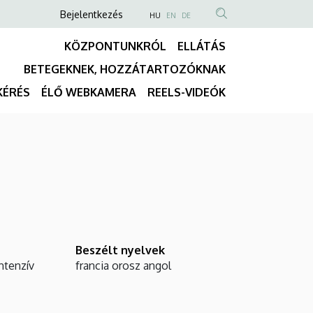
Anonim
NYELVVÁLASZTÓ
Bejelentkezés
HU
EN
DE
TARTALOM
Felhasználói
KÖZPONTUNKRÓL
ELLÁTÁS
KERESÉSE
fiók
BETEGEKNEK, HOZZÁTARTOZÓKNAK
menüje
Fő
KÉRÉS
ÉLŐ WEBKAMERA
REELS-VIDEÓK
navigáció
Beszélt nyelvek
ntenzív
francia
orosz
angol