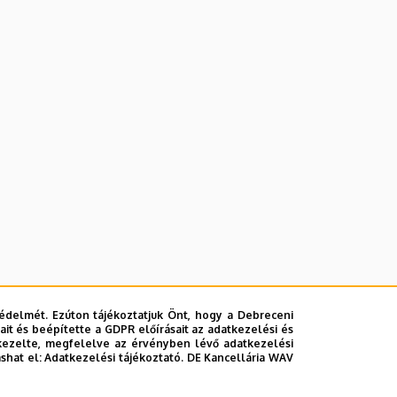
édelmét. Ezúton tájékoztatjuk Önt, hogy a Debreceni
it és beépítette a GDPR előírásait az adatkezelési és
kezelte, megfelelve az érvényben lévő adatkezelési
ashat el:
Adatkezelési tájékoztató.
DE Kancellária WAV