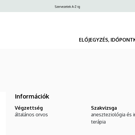
Felső
Szervezetek A-Z-ig
navigáció
ELŐJEGYZÉS, IDŐPONT
Információk
Végzettség
Szakvizsga
általános orvos
aneszteziológia és i
terápia