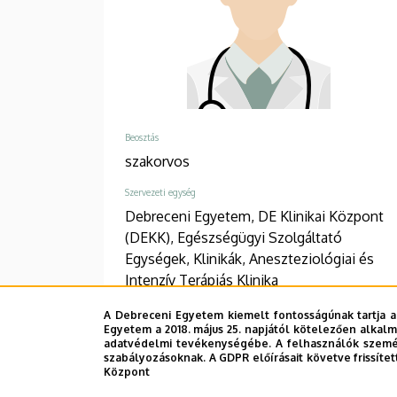
Beosztás
szakorvos
Szervezeti egység
Debreceni Egyetem, DE Klinikai Központ
(DEKK), Egészségügyi Szolgáltató
Egységek, Klinikák, Aneszteziológiai és
Intenzív Terápiás Klinika
Telefon
A Debreceni Egyetem kiemelt fontosságúnak tartja a
Egyetem a 2018. május 25. napjától kötelezően alkalm
+36 52 411 600
/
55437
adatvédelmi tevékenységébe. A felhasználók személ
szabályozásoknak. A GDPR előírásait követve frissítet
Cím
Központ
4032 Debrecen, Nagyerdei körút 98.