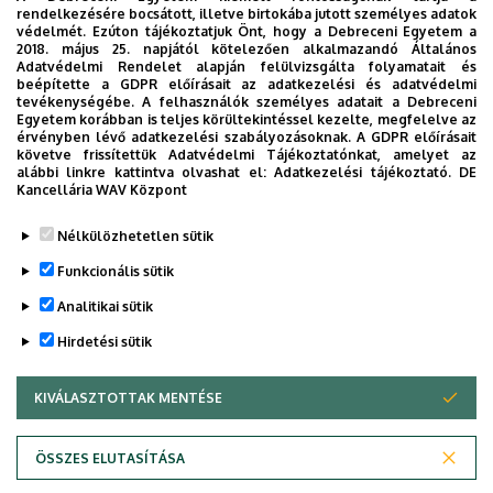
klinikai genetika
rendelkezésére bocsátott, illetve birtokába jutott személyes adatok
védelmét. Ezúton tájékoztatjuk Önt, hogy a Debreceni Egyetem a
2018. május 25. napjától kötelezően alkalmazandó Általános
Adatvédelmi Rendelet alapján felülvizsgálta folyamatait és
Oktatási tevékenység
beépítette a GDPR előírásait az adatkezelési és adatvédelmi
tevékenységébe. A felhasználók személyes adatait a Debreceni
Egyetem korábban is teljes körültekintéssel kezelte, megfelelve az
Obstetrics and Gynecology II. - Gyakorlat
érvényben lévő adatkezelési szabályozásoknak. A GDPR előírásait
követve frissítettük Adatvédelmi Tájékoztatónkat, amelyet az
(AOSZU09T8)
alábbi linkre kattintva olvashat el:
Adatkezelési tájékoztató.
DE
Szülészet-nőgyógyászat II. - Gyakorlat (AOSZU10A8)
Kancellária WAV Központ
Nélkülözhetetlen sütik
Funkcionális sütik
Analitikai sütik
Hirdetési sütik
KIVÁLASZTOTTAK MENTÉSE
WITHDRAW CONSENT
Adatvédelem
Adatkezelési nyilatkozat
Akadálymentesítési nyilatkozat
ÖSSZES ELUTASÍTÁSA
Impresszum