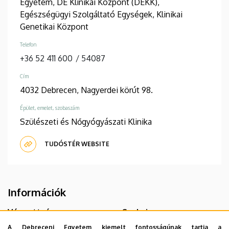
Egyetem, DE Klinikai Központ (DEKK),
Egészségügyi Szolgáltató Egységek, Klinikai
Genetikai Központ
Telefon
+36 52 411 600
/
54087
Cím
4032 Debrecen, Nagyerdei körút 98.
Épület, emelet, szobaszám
Szülészeti és Nőgyógyászati Klinika
TUDÓSTÉR WEBSITE
Információk
Végzettség
Szakvizsga
általános orvos
szülészet-nőgyógyászat
A Debreceni Egyetem kiemelt fontosságúnak tartja a