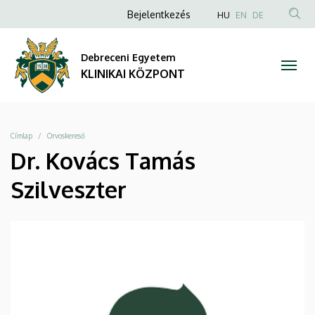
|
Ugrás
Anonim
NYELVVÁLAS
Bejelentkezés
HU
EN
DE
a
TAR
Felhasználói
KLINIKAI
tartalomra
KER
fiók
Debreceni Egyetem
KÖZPONT
menüje
KLINIKAI KÖZPONT
Morzsa
Címlap
Orvoskereső
Dr. Kovács Tamás
Szilveszter