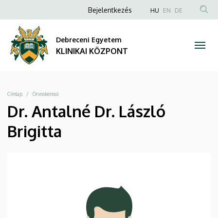
|
Ugrás
Anonim
NYELVVÁLAS
Bejelentkezés
HU
EN
DE
a
TAR
Felhasználói
KLINIKAI
tartalomra
KER
fiók
Debreceni Egyetem
KÖZPONT
menüje
KLINIKAI KÖZPONT
Morzsa
Címlap
Orvoskereső
Dr. Antalné Dr. László
Brigitta