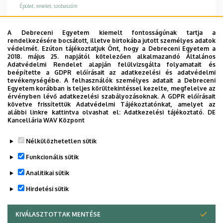
Épület, emelet, szobaszám
In Vitro Diagnosztikai Tömb, 2. emelet, 2.6.6
A Debreceni Egyetem kiemelt fontosságúnak tartja a
rendelkezésére bocsátott, illetve birtokába jutott személyes adatok
TUDÓSTÉR WEBSITE
védelmét. Ezúton tájékoztatjuk Önt, hogy a Debreceni Egyetem a
2018. május 25. napjától kötelezően alkalmazandó Általános
Adatvédelmi Rendelet alapján felülvizsgálta folyamatait és
beépítette a GDPR előírásait az adatkezelési és adatvédelmi
tevékenységébe. A felhasználók személyes adatait a Debreceni
Információk
Egyetem korábban is teljes körültekintéssel kezelte, megfelelve az
érvényben lévő adatkezelési szabályozásoknak. A GDPR előírásait
követve frissítettük Adatvédelmi Tájékoztatónkat, amelyet az
Végzettség
alábbi linkre kattintva olvashat el:
Adatkezelési tájékoztató.
DE
molekuláris biológus
Kancellária WAV Központ
Nélkülözhetetlen sütik
Funkcionális sütik
Analitikai sütik
Hirdetési sütik
KIVÁLASZTOTTAK MENTÉSE
WITHDRAW CONSENT
Adatkezelési nyilatkozat