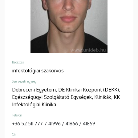
Beosztás
infektológiai szakorvos
Szervezeti egység
Debreceni Egyetem, DE Klinikai Központ (DEKK),
Egészségügyi Szolgáltató Egységek, Klinikák, KK
Infektológiai Klinika
Telefon
+36 52 511 777
/
41996
/
41866
/
41859
Cím