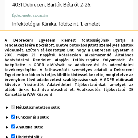
4031 Debrecen, Bartók Béla út 2-26.
Épület, emelet, szobaszám
Infektológiai Klinika, földszint, 1. emelet
A Debreceni Egyetem kiemelt fontosságúnak tartja a
rendelkezésére bocsátott, illetve birtokába jutott személyes adatok
védelmét. Ezúton tájékoztatjuk Önt, hogy a Debreceni Egyetem a
Információk
2018. május 25. napjától kötelezően alkalmazandó Általános
Adatvédelmi Rendelet alapján felülvizsgálta folyamatait és
beépítette a GDPR előírásait az adatkezelési és adatvédelmi
Végzettség
Szakvizsga
tevékenységébe. A felhasználók személyes adatait a Debreceni
általános orvos
infektológia
Egyetem korábban is teljes körültekintéssel kezelte, megfelelve az
érvényben lévő adatkezelési szabályozásoknak. A GDPR előírásait
követve frissítettük Adatvédelmi Tájékoztatónkat, amelyet az
Beszélt nyelvek
alábbi linkre kattintva olvashat el:
Adatkezelési tájékoztató.
DE
német
angol
Kancellária WAV Központ
Nélkülözhetetlen sütik
Funkcionális sütik
Analitikai sütik
Hirdetési sütik