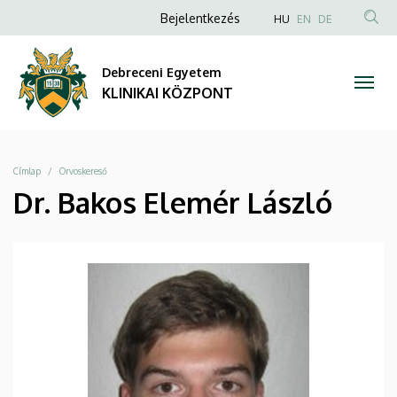
|
Ugrás
Anonim
NYELVVÁLAS
Bejelentkezés
HU
EN
DE
a
TAR
Felhasználói
KLINIKAI
tartalomra
KER
fiók
Debreceni Egyetem
KÖZPONT
menüje
KLINIKAI KÖZPONT
Morzsa
Címlap
Orvoskereső
Dr. Bakos Elemér László