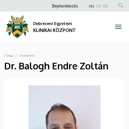
|
Ugrás
Anonim
NYELVVÁLAS
Bejelentkezés
HU
EN
DE
a
TAR
Felhasználói
KLINIKAI
tartalomra
KER
fiók
Debreceni Egyetem
KÖZPONT
menüje
KLINIKAI KÖZPONT
Morzsa
Címlap
Orvoskereső
Dr. Balogh Endre Zoltán