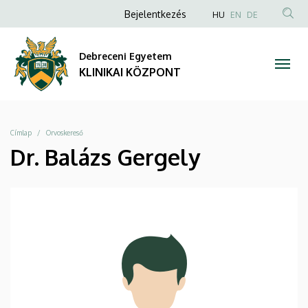
|
Ugrás
Anonim
NYELVVÁLAS
Bejelentkezés
HU
EN
DE
a
TAR
Felhasználói
KLINIKAI
tartalomra
KER
fiók
Debreceni Egyetem
KÖZPONT
menüje
KLINIKAI KÖZPONT
Morzsa
Címlap
Orvoskereső
Dr. Balázs Gergely