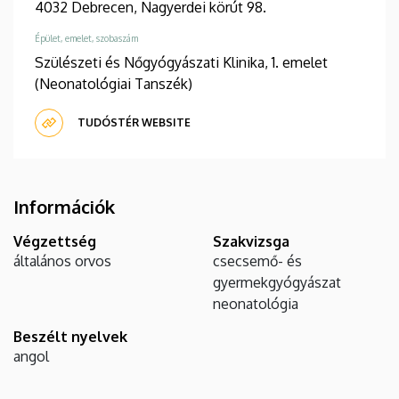
4032 Debrecen, Nagyerdei körút 98.
Épület, emelet, szobaszám
Szülészeti és Nőgyógyászati Klinika, 1. emelet
(Neonatológiai Tanszék)
TUDÓSTÉR WEBSITE
Információk
Végzettség
Szakvizsga
általános orvos
csecsemő- és
gyermekgyógyászat
neonatológia
Beszélt nyelvek
angol