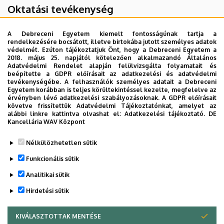
Oktatási tevékenység
Gyermekgyógyászat II. - Gyakorlat (AOGYE02A10)
A Debreceni Egyetem kiemelt fontosságúnak tartja a
rendelkezésére bocsátott, illetve birtokába jutott személyes adatok
védelmét. Ezúton tájékoztatjuk Önt, hogy a Debreceni Egyetem a
2018. május 25. napjától kötelezően alkalmazandó Általános
Kutatási tevékenység
Adatvédelmi Rendelet alapján felülvizsgálta folyamatait és
beépítette a GDPR előírásait az adatkezelési és adatvédelmi
tevékenységébe. A felhasználók személyes adatait a Debreceni
Tüdõutrahang
Egyetem korábban is teljes körültekintéssel kezelte, megfelelve az
Koraszülöttek diastolés funkciójának
érvényben lévő adatkezelési szabályozásoknak. A GDPR előírásait
követve frissítettük Adatvédelmi Tájékoztatónkat, amelyet az
echocardiographiás vizsgálata
alábbi linkre kattintva olvashat el:
Adatkezelési tájékoztató.
DE
Sepsis
Kancellária WAV Központ
Nélkülözhetetlen sütik
Funkcionális sütik
Analitikai sütik
Hirdetési sütik
KIVÁLASZTOTTAK MENTÉSE
WITHDRAW CONSENT
Adatkezelési nyilatkozat