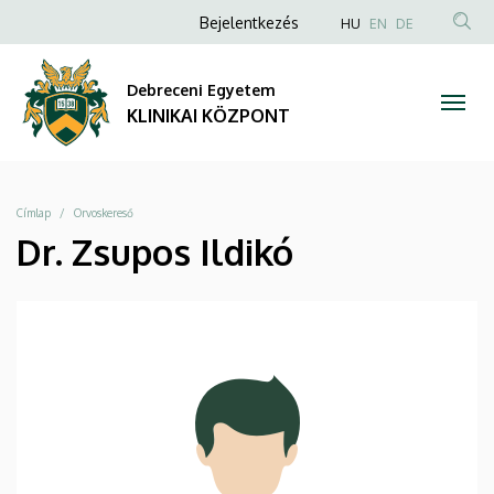
|
Ugrás
Anonim
NYELVVÁLAS
Bejelentkezés
HU
EN
DE
a
TAR
Felhasználói
KLINIKAI
tartalomra
KER
fiók
Debreceni Egyetem
KÖZPONT
menüje
KLINIKAI KÖZPONT
Morzsa
Címlap
Orvoskereső
Dr. Zsupos Ildikó