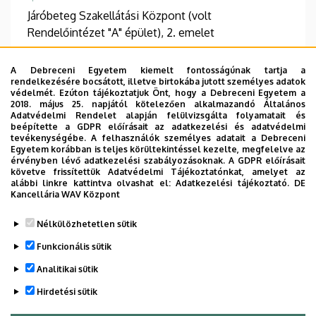
Járóbeteg Szakellátási Központ (volt
Rendelőintézet "A" épület), 2. emelet
A Debreceni Egyetem kiemelt fontosságúnak tartja a
rendelkezésére bocsátott, illetve birtokába jutott személyes adatok
védelmét. Ezúton tájékoztatjuk Önt, hogy a Debreceni Egyetem a
Információk
2018. május 25. napjától kötelezően alkalmazandó Általános
Adatvédelmi Rendelet alapján felülvizsgálta folyamatait és
beépítette a GDPR előírásait az adatkezelési és adatvédelmi
Végzettség
Szakvizsga
tevékenységébe. A felhasználók személyes adatait a Debreceni
általános orvos
belgyógyászat
Egyetem korábban is teljes körültekintéssel kezelte, megfelelve az
érvényben lévő adatkezelési szabályozásoknak. A GDPR előírásait
követve frissítettük Adatvédelmi Tájékoztatónkat, amelyet az
Beszélt nyelvek
alábbi linkre kattintva olvashat el:
Adatkezelési tájékoztató.
DE
angol
Kancellária WAV Központ
Nélkülözhetetlen sütik
Funkcionális sütik
Analitikai sütik
Hirdetési sütik