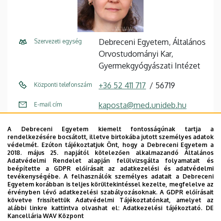
Debreceni Egyetem, Általános
Szervezeti egység
Orvostudományi Kar,
Gyermekgyógyászati Intézet
+36 52 411 717
56719
Központi telefonszám
kaposta@med.unideb.hu
E-mail cím
4032 Debrecen Nagyerdei
Cím
A Debreceni Egyetem kiemelt fontosságúnak tartja a
körút 98
rendelkezésére bocsátott, illetve birtokába jutott személyes adatok
védelmét. Ezúton tájékoztatjuk Önt, hogy a Debreceni Egyetem a
2018. május 25. napjától kötelezően alkalmazandó Általános
Gyermekgyógyászati Klinika
Épület
Adatvédelmi Rendelet alapján felülvizsgálta folyamatait és
beépítette a GDPR előírásait az adatkezelési és adatvédelmi
1. emelet (Pulmonológia)
Emelet, ajtó
tevékenységébe. A felhasználók személyes adatait a Debreceni
Egyetem korábban is teljes körültekintéssel kezelte, megfelelve az
érvényben lévő adatkezelési szabályozásoknak. A GDPR előírásait
Szervezeti weboldal
Weboldal
követve frissítettük Adatvédelmi Tájékoztatónkat, amelyet az
Tudóstér profil
alábbi linkre kattintva olvashat el:
Adatkezelési tájékoztató.
DE
Kancellária WAV Központ