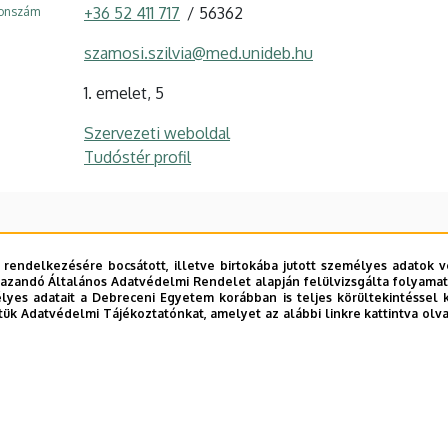
+36 52 411 717
56362
fonszám
szamosi.szilvia@med.unideb.hu
1. emelet, 5
Szervezeti weboldal
Tudóstér profil
 rendelkezésére bocsátott, illetve birtokába jutott személyes adatok v
azandó Általános Adatvédelmi Rendelet alapján felülvizsgálta folyamata
yes adatait a Debreceni Egyetem korábban is teljes körültekintéssel 
tük Adatvédelmi Tájékoztatónkat, amelyet az alábbi linkre kattintva olv