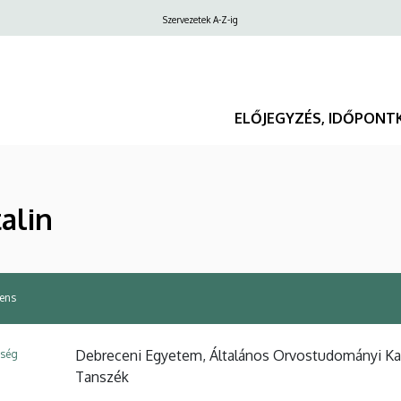
Felső
Szervezetek A-Z-ig
navigáció
ELŐJEGYZÉS, IDŐPONT
talin
ens
Debreceni Egyetem, Általános Orvostudományi Kar
ység
Tanszék