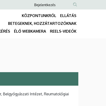
Anonim
Bejelentkezés
NYELVVÁLASZTÓ
TARTALOM
Felhasználói
KÖZPONTUNKRÓL
ELLÁTÁS
KERESÉSE
fiók
BETEGEKNEK, HOZZÁTARTOZÓKNAK
menüje
Fő
KÉRÉS
ÉLŐ WEBKAMERA
REELS-VIDEÓK
navigáció
, Belgyógyászati Intézet, Reumatológiai