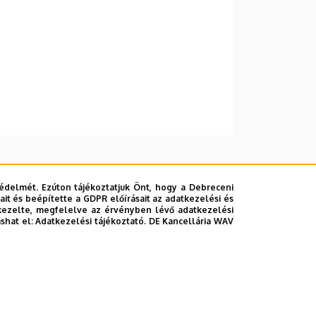
édelmét. Ezúton tájékoztatjuk Önt, hogy a Debreceni
it és beépítette a GDPR előírásait az adatkezelési és
kezelte, megfelelve az érvényben lévő adatkezelési
ashat el:
Adatkezelési tájékoztató.
DE Kancellária WAV