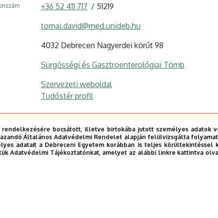
+36 52 411 717
51219
fonszám
tornai.david@med.unideb.hu
4032 Debrecen Nagyerdei körút 98
Sürgősségi és Gasztroenterológiai Tömb
Szervezeti weboldal
Tudóstér profil
 rendelkezésére bocsátott, illetve birtokába jutott személyes adatok v
azandó Általános Adatvédelmi Rendelet alapján felülvizsgálta folyamata
yes adatait a Debreceni Egyetem korábban is teljes körültekintéssel 
tük Adatvédelmi Tájékoztatónkat, amelyet az alábbi linkre kattintva olv