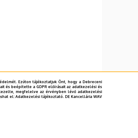
édelmét. Ezúton tájékoztatjuk Önt, hogy a Debreceni
it és beépítette a GDPR előírásait az adatkezelési és
kezelte, megfelelve az érvényben lévő adatkezelési
ashat el:
Adatkezelési tájékoztató.
DE Kancellária WAV