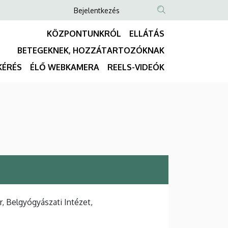
Anonim
Bejelentkezés
NYELVVÁLASZTÓ
TARTALOM
Felhasználói
KÖZPONTUNKRÓL
ELLÁTÁS
KERESÉSE
fiók
BETEGEKNEK, HOZZÁTARTOZÓKNAK
menüje
Fő
KÉRÉS
ÉLŐ WEBKAMERA
REELS-VIDEÓK
navigáció
 Belgyógyászati Intézet,