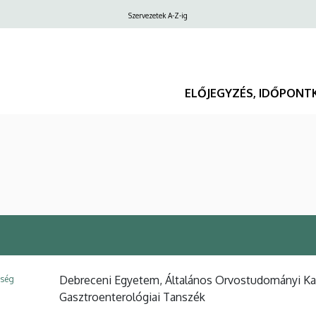
Felső
Szervezetek A-Z-ig
navigáció
ELŐJEGYZÉS, IDŐPONT
Debreceni Egyetem, Általános Orvostudományi Kar,
ység
Gasztroenterológiai Tanszék