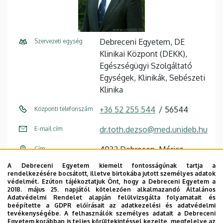
Debreceni Egyetem, DE
Szervezeti egység
Klinikai Központ (DEKK),
Egészségügyi Szolgáltató
Egységek, Klinikák, Sebészeti
Klinika
+36 52 255 544
56544
Központi telefonszám
dr.toth.dezso@med.unideb.hu
E-mail cím
4032 Debrecen, Móricz
Cím
Zsigmond körút 22.
A Debreceni Egyetem kiemelt fontosságúnak tartja a
rendelkezésére bocsátott, illetve birtokába jutott személyes adatok
Auguszta II. Tömb
Épület
védelmét. Ezúton tájékoztatjuk Önt, hogy a Debreceni Egyetem a
2018. május 25. napjától kötelezően alkalmazandó Általános
Adatvédelmi Rendelet alapján felülvizsgálta folyamatait és
földszint, B023/B024
Emelet, ajtó
beépítette a GDPR előírásait az adatkezelési és adatvédelmi
(igazgatói iroda)
tevékenységébe. A felhasználók személyes adatait a Debreceni
Egyetem korábban is teljes körültekintéssel kezelte, megfelelve az