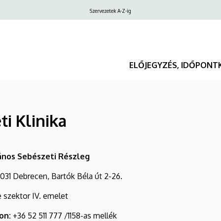
Felső
Szervezetek A-Z-ig
navigáció
ELŐJEGYZÉS, IDŐPONT
i Klinika
ános Sebészeti Részleg
031 Debrecen, Bartók Béla út 2-26.
 szektor IV. emelet
on:
+36 52 511 777 /1158-as mellék