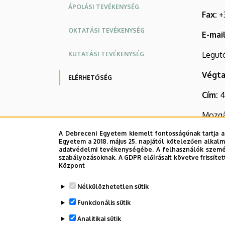
ÁPOLÁSI TEVÉKENYSÉG
Fax:
+3
OKTATÁSI TEVÉKENYSÉG
E-mail
Legutób
KUTATÁSI TEVÉKENYSÉG
Végt
ELÉRHETŐSÉG
Cím:
4
Mozgás
A Debreceni Egyetem kiemelt fontosságúnak tartja a
Telef
Egyetem a 2018. május 25. napjától kötelezően alkalm
adatvédelmi tevékenységébe. A felhasználók személ
Fax:
+3
szabályozásoknak. A GDPR előírásait követve frissítet
Központ
E-mail
Nélkülözhetetlen sütik
Funkcionális sütik
Legutób
Analitikai sütik