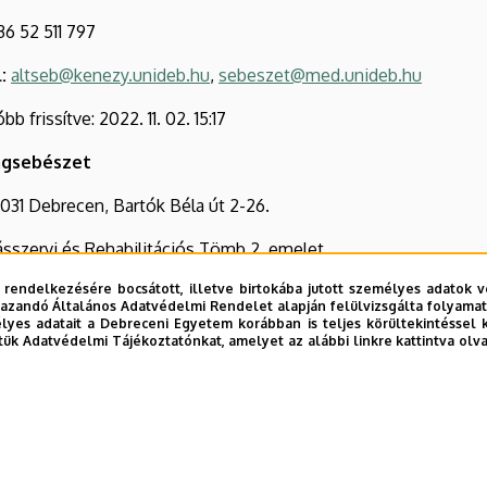
6 52 511 797
:
altseb@kenezy.unideb.hu
,
sebeszet@med.unideb.hu
b frissítve: 2022. 11. 02. 15:17
agsebészet
031 Debrecen, Bartók Béla út 2-26.
szervi és Rehabilitációs Tömb 2. emelet
 rendelkezésére bocsátott, illetve birtokába jutott személyes adatok v
on:
+36 52 511 835
azandó Általános Adatvédelmi Rendelet alapján felülvizsgálta folyamata
yes adatait a Debreceni Egyetem korábban is teljes körültekintéssel 
6 52 511 755
tük Adatvédelmi Tájékoztatónkat, amelyet az alábbi linkre kattintva olv
:
szeptikus@kenezy.unideb.hu
b frissítve:
2025. 05. 19. 12:47