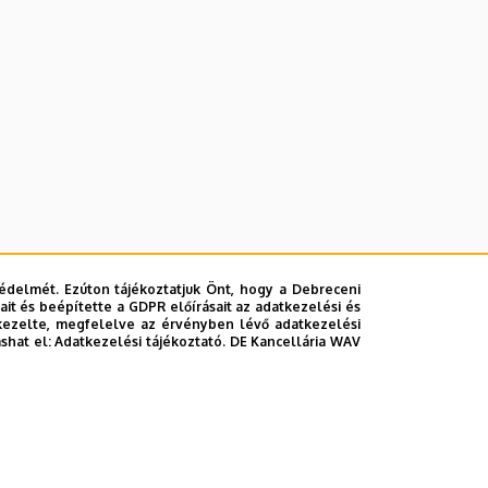
édelmét. Ezúton tájékoztatjuk Önt, hogy a Debreceni
it és beépítette a GDPR előírásait az adatkezelési és
kezelte, megfelelve az érvényben lévő adatkezelési
ashat el:
Adatkezelési tájékoztató.
DE Kancellária WAV