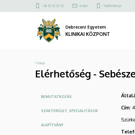
Elérhetőség
Ugrás
Felső
+36 52 52 52 52
e-mail
Telefonkönyv
a
kapcsolat
-
tartalomra
menü
Debreceni Egyetem
Sebészeti
KLINIKAI KÖZPONT
Klinika
|
Morzsa
Címlap
KLINIKAI
Elérhetőség - Sebészet
KÖZPONT
Oldalmenü
Által
BEMUTATKOZÁS
KEK
Cím:
4
SZAKTERÜLET, SPECIALITÁSOK
Szürke
ALAPÍTVÁNY
Telef