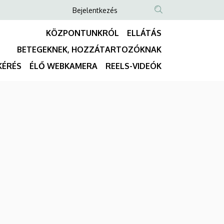
Anonim
Bejelentkezés
NYELVVÁLASZTÓ
TARTALOM
Felhasználói
KÖZPONTUNKRÓL
ELLÁTÁS
KERESÉSE
fiók
BETEGEKNEK, HOZZÁTARTOZÓKNAK
menüje
Fő
KÉRÉS
ÉLŐ WEBKAMERA
REELS-VIDEÓK
navigáció