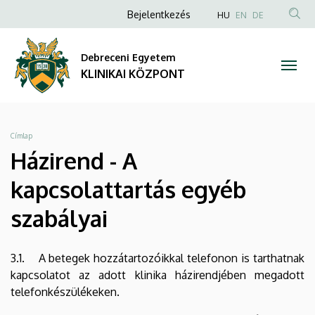
Házirend
Ugrás
Anonim
NYELVVÁLAS
Bejelentkezés
HU
EN
DE
a
TAR
Felhasználói
-
tartalomra
KER
fiók
Debreceni Egyetem
A
menüje
KLINIKAI KÖZPONT
kapcsolattartás
egyéb
Morzsa
Címlap
szabályai
Házirend - A
|
kapcsolattartás egyéb
KLINIKAI
szabályai
KÖZPONT
3.1. A betegek hozzátartozóikkal telefonon is tarthatnak
kapcsolatot az adott klinika házirendjében megadott
telefonkészülékeken.