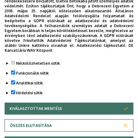
rendelkezésére bocsátott, illetve birtokába jutott személyes adatok
3.5. A beteget megillető szabad vallásgyakorlás és a
védelmét. Ezúton tájékoztatjuk Önt, hogy a Debreceni Egyetem a
2018. május 25. napjától kötelezően alkalmazandó Általános
vallási meggyőződésének megfelelő egyházi személlyel
Adatvédelmi Rendelet alapján felülvizsgálta folyamatait és
való kapcsolattartás jogának érvényesülése érdekében a
beépítette a GDPR előírásait az adatkezelési és adatvédelmi
tevékenységébe. A felhasználók személyes adatait a Debreceni
Klinikai Központban tartandó egyházi szertartások idejét,
Egyetem korábban is teljes körültekintéssel kezelte, megfelelve az
rendjét és helyét, valamint az egyházi személyek
érvényben lévő adatkezelési szabályozásoknak. A GDPR előírásait
követve frissítettük Adatvédelmi Tájékoztatónkat, amelyet az
elérhetőségét a Klinikákon kifüggesztett tájékoztató
alábbi linkre kattintva olvashat el:
Adatkezelési tájékoztató.
DE
tartalmazza.
Kancellária WAV Központ
Legutóbb frissítve:
2021. 09. 29. 13:23
Nélkülözhetetlen sütik
Funkcionális sütik
Analitikai sütik
Hirdetési sütik
KIVÁLASZTOTTAK MENTÉSE
WITHDRAW CONSENT
Adatvédelem
Adatkezelési nyilatkozat
Akadálymentesítési nyilatkozat
ÖSSZES ELUTASÍTÁSA
Impresszum