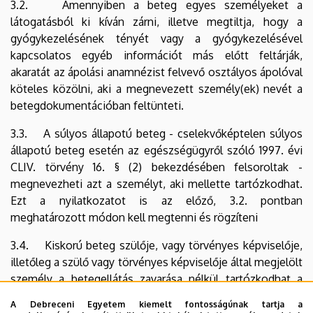
3.2. Amennyiben a beteg egyes személyeket a
látogatásból ki kíván zárni, illetve megtiltja, hogy a
gyógykezelésének tényét vagy a gyógykezelésével
kapcsolatos egyéb információt más előtt feltárják,
akaratát az ápolási anamnézist felvevő osztályos ápolóval
köteles közölni, aki a megnevezett személy(ek) nevét a
betegdokumentációban feltünteti.
3.3. A súlyos állapotú beteg - cselekvőképtelen súlyos
állapotú beteg esetén az egészségügyről szóló 1997. évi
CLIV. törvény 16. § (2) bekezdésében felsoroltak -
megnevezheti azt a személyt, aki mellette tartózkodhat.
Ezt a nyilatkozatot is az előző, 3.2. pontban
meghatározott módon kell megtenni és rögzíteni
3.4. Kiskorú beteg szülője, vagy törvényes képviselője,
illetőleg a szülő vagy törvényes képviselője által megjelölt
személy a betegellátás zavarása nélkül tartózkodhat a
beteg mellett annak Klinikai kezelése idején.
A Debreceni Egyetem kiemelt fontosságúnak tartja a