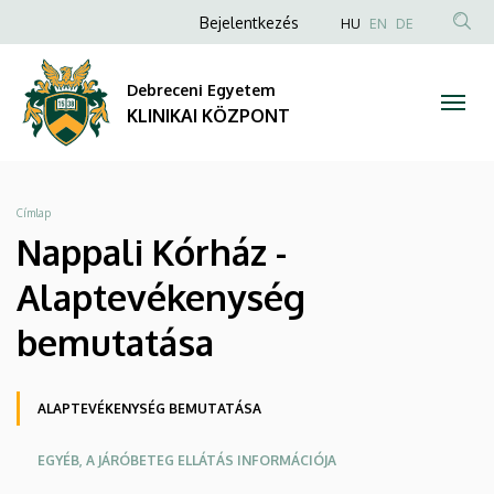
Nappali
Ugrás
Anonim
NYELVVÁLAS
Bejelentkezés
HU
EN
DE
a
TAR
Felhasználói
Kórház
tartalomra
KER
fiók
Debreceni Egyetem
-
menüje
KLINIKAI KÖZPONT
Alaptevékenység
bemutatása
Morzsa
Címlap
|
Nappali Kórház -
KLINIKAI
Alaptevékenység
KÖZPONT
bemutatása
Oldalmenü
ALAPTEVÉKENYSÉG BEMUTATÁSA
KEK
EGYÉB, A JÁRÓBETEG ELLÁTÁS INFORMÁCIÓJA