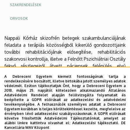
SZAKRENDELÉSEK
ORVOSOK
Oldalmenu
Oldalmenü
Nappali Kórház skizofrén betegek szakambulanciájának
KEK
KEK
feladata a terápiás közösségből kikerülő gondozottjaink
Angol
Német
további rehabilitációjának elősegítése, rehabilitációs
szakorvosi kontrollja, illetve a Felnőtt Pszichiátriai Osztály
fekvő részlegeiről átvett páciensek felépülés elvű
rehabilitációs terápiájának megalapozása, akiknél
A Debreceni Egyetem kiemelt fontosságúnak tartja a
szükséges a fokozatos felkészítés, bevonásuk a terápiás
rendelkezésére bocsátott, illetve birtokába jutott személyes adatok
védelmét. Ezúton tájékoztatjuk Önt, hogy a Debreceni Egyetem a
közösségbe.
2018. május 25. napjától kötelezően alkalmazandó Általános
Adatvédelmi Rendelet alapján felülvizsgálta folyamatait és
A járóbeteg-rendelés, egy „kapu” funkciót tölt be,
beépítette a GDPR előírásait az adatkezelési és adatvédelmi
tevékenységébe. A felhasználók személyes adatait a Debreceni
fokozatos elengedés-beengedés. Személyre szabottan
Egyetem korábban is teljes körültekintéssel kezelte, megfelelve az
felkészítjük pácienseinket a társadalomba való
érvényben lévő adatkezelési szabályozásoknak. A GDPR előírásait
követve frissítettük Adatvédelmi Tájékoztatónkat, amelyet az
reintegrációra, valamint hosszú távú gondozást
alábbi linkre kattintva olvashat el:
Adatkezelési tájékoztató.
DE
biztosítunk számukra.
Kancellária WAV Központ