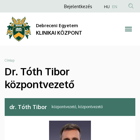
Dr.
Ugrás
Anonim
NYELVVÁLA
Bejelentkezés
HU
EN
a
TAR
Felhasználói
Tóth
tartalomra
KER
fiók
Debreceni Egyetem
Tibor
menüje
KLINIKAI KÖZPONT
központvezető
|
Morzsa
Címlap
KLINIKAI
Dr. Tóth Tibor
KÖZPONT
központvezető
dr. Tóth Tibor
központvezető, központvezető