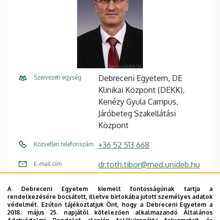
Debreceni Egyetem, DE
Szervezeti egység
Klinikai Központ (DEKK),
Kenézy Gyula Campus,
Járóbeteg Szakellátási
Központ
+36 52 513 668
Közvetlen telefonszám
dr.toth.tibor@med.unideb.hu
E-mail cím
4026 Debrecen Bethlen utca
Cím
A Debreceni Egyetem kiemelt fontosságúnak tartja a
11-17
rendelkezésére bocsátott, illetve birtokába jutott személyes adatok
védelmét. Ezúton tájékoztatjuk Önt, hogy a Debreceni Egyetem a
2018. május 25. napjától kötelezően alkalmazandó Általános
3. emelet, 3048
Emelet, ajtó