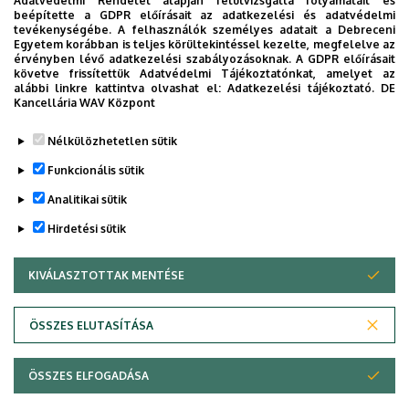
Adatvédelmi Rendelet alapján felülvizsgálta folyamatait és
beépítette a GDPR előírásait az adatkezelési és adatvédelmi
Szervezeti weboldal
Weboldal
tevékenységébe. A felhasználók személyes adatait a Debreceni
Egyetem korábban is teljes körültekintéssel kezelte, megfelelve az
érvényben lévő adatkezelési szabályozásoknak. A GDPR előírásait
követve frissítettük Adatvédelmi Tájékoztatónkat, amelyet az
alábbi linkre kattintva olvashat el:
Adatkezelési tájékoztató.
DE
Kancellária WAV Központ
Legutóbb frissítve:
2023. 07. 27. 11:43
Nélkülözhetetlen sütik
Funkcionális sütik
Analitikai sütik
Hirdetési sütik
KIVÁLASZTOTTAK MENTÉSE
WITHDRAW CONSENT
Adatvédelem
Adatkezelési nyilatkozat
Akadálymentesítési nyilatkozat
ÖSSZES ELUTASÍTÁSA
Impresszum
ÖSSZES ELFOGADÁSA
Copyright © 2026 Unideb