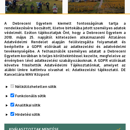
A Debreceni Egyetem kiemelt fontosságúnak tartja a
rendelkezésére bocsátott, illetve birtokába jutott személyes adatok
védelmét. Ezúton tájékoztatjuk Önt, hogy a Debreceni Egyetem a
2018. május 25. napjától kötelezően alkalmazandó Általános
Adatvédelmi Rendelet alapján felülvizsgálta folyamatait és
beépítette a GDPR előírásait az adatkezelési és adatvédelmi
tevékenységébe. A felhasználók személyes adatait a Debreceni
Egyetem korábban is teljes körültekintéssel kezelte, megfelelve az
érvényben lévő adatkezelési szabályozásoknak. A GDPR előírásait
követve frissítettük Adatvédelmi Tájékoztatónkat, amelyet az
alábbi linkre kattintva olvashat el:
Adatkezelési tájékoztató.
DE
Kancellária WAV Központ
Nélkülözhetetlen sütik
Funkcionális sütik
Analitikai sütik
Hirdetési sütik
KIVÁLASZTOTTAK MENTÉSE
WITHDRAW CONSENT