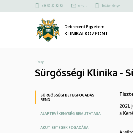
Sürgősségi
Ugrás
Felső
+36 52 52 52 52
e-mail
Telefonkönyv
a
kapcsolat
Klinika
tartalomra
menü
Debreceni Egyetem
-
KLINIKAI KÖZPONT
Sürgősségi
betegfogadási
Morzsa
Címlap
rend
Sürgősségi Klinika - 
|
KLINIKAI
Oldalmenü
Tiszt
SÜRGŐSSÉGI BETEGFOGADÁSI
REND
KÖZPONT
KEK
2021. 
a Kené
ALAPTEVÉKENYSÉG BEMUTATÁSA
AKUT BETEGEK FOGADÁSA
A vált