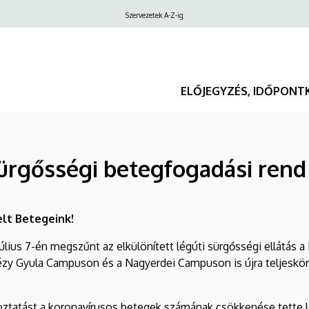
Felső
Szervezetek A-Z-ig
navigáció
ELŐJEGYZÉS, IDŐPONT
Sürgősségi betegfogadási rend
elt Betegeink!
július 7-én megszűnt az elkülönített légúti sürgősségi ellátás 
zy Gyula Campuson és a Nagyerdei Campuson is újra teljeskörű b
oztatást a koronavírusos betegek számának csökkenése tette 