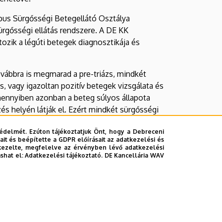
pus Sürgősségi Betegellátó Osztálya
 sürgősségi ellátás rendszere. A DE KK
tozik a légúti betegek diagnosztikája és
vábbra is megmarad a pre-triázs, mindkét
, vagy igazoltan pozitív betegek vizsgálata és
Amennyiben azonban a beteg súlyos állapota
zés helyén látják el. Ezért mindkét sürgősségi
édelmét. Ezúton tájékoztatjuk Önt, hogy a Debreceni
it és beépítette a GDPR előírásait az adatkezelési és
 Mentőszolgálat a Kenézy Gyula Campus
kezelte, megfelelve az érvényben lévő adatkezelési
ashat el:
Adatkezelési tájékoztató.
DE Kancellária WAV
la Campus Sürgősségi Betegellátó Osztálya
dei Campus Sürgősségi Klinikáján látnak el.