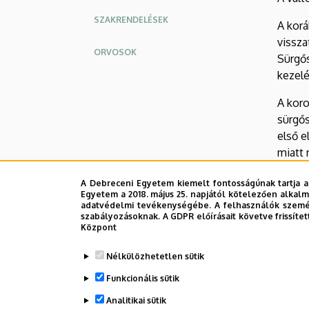
SZAKRENDELÉSEK
A korá
vissza
ORVOSOK
Sürgős
kezelé
A koro
sürgős
első e
miatt 
betege
A Debreceni Egyetem kiemelt fontosságúnak tartja a
Egyetem a 2018. május 25. napjától kötelezően alkalm
Az int
adatvédelmi tevékenységébe. A felhasználók személ
COVID-
szabályozásoknak. A GDPR előírásait követve frissítet
Központ
A toxi
fogadj
Nélkülözhetetlen sütik
Funkcionális sütik
Köszö
Analitikai sütik