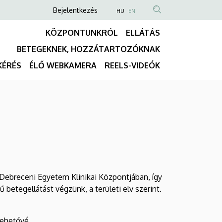
Anonim
NYELVVÁLASZTÓ
Bejelentkezés
HU
EN
TARTALOM
Felhasználói
KÖZPONTUNKRÓL
ELLÁTÁS
KERESÉSE
fiók
BETEGEKNEK, HOZZÁTARTOZÓKNAK
menüje
Fő
KÉRÉS
ÉLŐ WEBKAMERA
REELS-VIDEÓK
navigáció
a Debreceni Egyetem Klinikai Központjában, így
etegellátást végzünk, a területi elv szerint.
lehetővé.