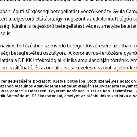
bban légúti sürgősségi betegellátást végző Kenézy Gyula Cam
tért a teljeskörű ellátásra, így megszűnt az elkülönített légúti
ségi Klinika is teljeskörű betegellátást végez, amelybe beletar
se is.
navírus fertőzésben szenvedő betegek kiszűrésére azonban to
ségi betegfelvételi osztályon. A koronavírus-fertőzésre gyanús
llátása a DE KK Infektológiai Klinika ambulanciáján történik. 
nem szállítható, és azonnali orvosi kezelésre szorul, a jelentke
llátó helyen COVID- izolációs helyiséget jelölnek ki.
 rendelkezésére bocsátott, illetve birtokába jutott személyes adatok v
azandó Általános Adatvédelmi Rendelet alapján felülvizsgálta folyamata
enzív ellátásra szoruló COVID pozitív betegeket az Országos
yes adatait a Debreceni Egyetem korábban is teljes körültekintéssel 
ellátásra elkülönített intenzív osztályára szállítja.
tük Adatvédelmi Tájékoztatónkat, amelyet az alábbi linkre kattintva olv
kológiai ellátást igénylő betegeket július 7-től a Kenézy Gyu
a, kivéve a súlyos, kritikus állapotú betegeket, akiket a Nagyer
njük együttműködésüket és megértésüket!