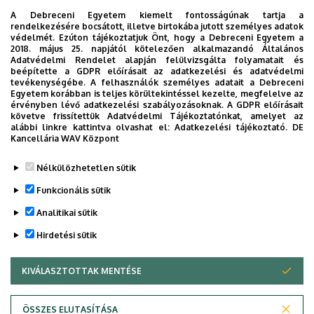
HÁZIREND
A Debreceni Egyetem kiemelt fontosságúnak tartja a
rendelkezésére bocsátott, illetve birtokába jutott személyes adatok
védelmét. Ezúton tájékoztatjuk Önt, hogy a Debreceni Egyetem a
OKTATÁSI TEVÉKENYSÉGEK
2018. május 25. napjától kötelezően alkalmazandó Általános
Adatvédelmi Rendelet alapján felülvizsgálta folyamatait és
beépítette a GDPR előírásait az adatkezelési és adatvédelmi
ELÉRHETŐSÉG
tevékenységébe. A felhasználók személyes adatait a Debreceni
Egyetem korábban is teljes körültekintéssel kezelte, megfelelve az
érvényben lévő adatkezelési szabályozásoknak. A GDPR előírásait
Oldalmenu
követve frissítettük Adatvédelmi Tájékoztatónkat, amelyet az
Palliatív tüneti terápia
alábbi linkre kattintva olvashat el:
Adatkezelési tájékoztató.
DE
KEK
Kancellária WAV Központ
Angol
Legutóbb frissítve:
2021. 09. 29. 11:14
Nélkülözhetetlen sütik
Funkcionális sütik
Analitikai sütik
Hirdetési sütik
KIVÁLASZTOTTAK MENTÉSE
WITHDRAW CONSENT
Adatvédelem
Adatkezelési nyilatkozat
Akadálymentesítési nyilatkozat
ÖSSZES ELUTASÍTÁSA