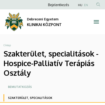
Szakterület,
Ugrás
Anonim
NYELVVÁLA
Bejelentkezés
HU
EN
a
TAR
Felhasználói
specialitások
tartalomra
KER
fiók
Debreceni Egyetem
-
menüje
KLINIKAI KÖZPONT
Hospice-
Palliatív
Morzsa
Címlap
Terápiás
Szakterület, specialitások -
Osztály
Hospice-Palliatív Terápiás
|
Osztály
KLINIKAI
Oldalmenü
BEMUTATKOZÁS
KÖZPONT
KEK
SZAKTERÜLET, SPECIALITÁSOK