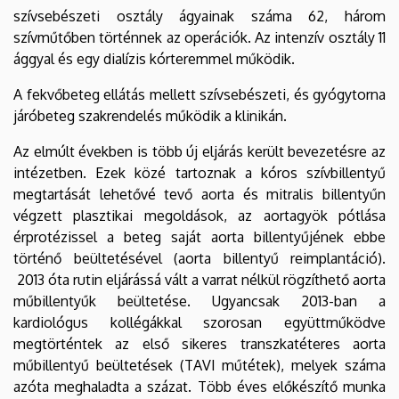
szívsebészeti osztály ágyainak száma 62, három
szívműtőben történnek az operációk. Az intenzív osztály 11
ággyal és egy dialízis kórteremmel működik.
A fekvőbeteg ellátás mellett szívsebészeti, és gyógytorna
járóbeteg szakrendelés működik a klinikán.
Az elmúlt években is több új eljárás került bevezetésre az
intézetben. Ezek közé tartoznak a kóros szívbillentyű
megtartását lehetővé tevő aorta és mitralis billentyűn
végzett plasztikai megoldások, az aortagyök pótlása
érprotézissel a beteg saját aorta billentyűjének ebbe
történő beültetésével (aorta billentyű reimplantáció).
2013 óta rutin eljárássá vált a varrat nélkül rögzíthető aorta
műbillentyűk beültetése. Ugyancsak 2013-ban a
kardiológus kollégákkal szorosan együttműködve
megtörténtek az első sikeres transzkatéteres aorta
műbillentyű beültetések (TAVI műtétek), melyek száma
azóta meghaladta a százat. Több éves előkészítő munka