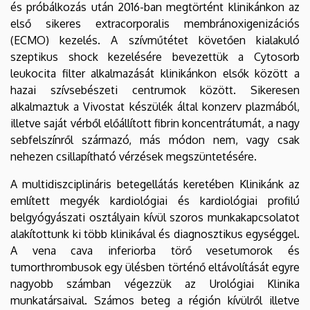
és próbálkozás után 2016-ban megtörtént klinikánkon az
első sikeres extracorporalis membránoxigenizációs
(ECMO) kezelés. A szívműtétet követően kialakuló
szeptikus shock kezelésére bevezettük a Cytosorb
leukocita filter alkalmazását klinikánkon elsők között a
hazai szívsebészeti centrumok között. Sikeresen
alkalmaztuk a Vivostat készülék által konzerv plazmából,
illetve saját vérből előállított fibrin koncentrátumát, a nagy
sebfelszínről származó, más módon nem, vagy csak
nehezen csillapítható vérzések megszüntetésére.
A multidiszciplináris betegellátás keretében Klinikánk az
említett megyék kardiológiai és kardiológiai profilú
belgyógyászati osztályain kívül szoros munkakapcsolatot
alakítottunk ki több klinikával és diagnosztikus egységgel.
A vena cava inferiorba törő vesetumorok és
tumorthrombusok egy ülésben történő eltávolítását egyre
nagyobb számban végezzük az Urológiai Klinika
munkatársaival. Számos beteg a régión kívülről illetve