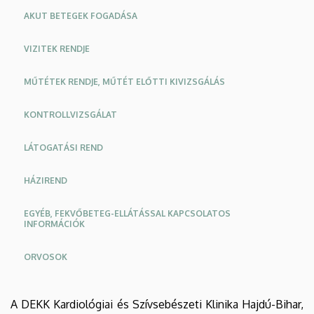
AKUT BETEGEK FOGADÁSA
VIZITEK RENDJE
MŰTÉTEK RENDJE, MŰTÉT ELŐTTI KIVIZSGÁLÁS
KONTROLLVIZSGÁLAT
LÁTOGATÁSI REND
HÁZIREND
EGYÉB, FEKVŐBETEG-ELLÁTÁSSAL KAPCSOLATOS
INFORMÁCIÓK
ORVOSOK
Oldalmenü
Oldalmenü
A DEKK Kardiológiai és Szívsebészeti Klinika Hajdú-Bihar,
KK
KK