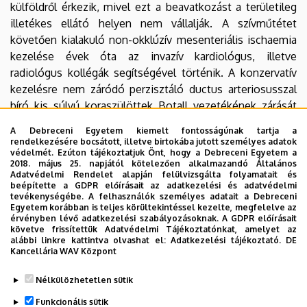
külföldről érkezik, mivel ezt a beavatkozást a területileg
illetékes ellátó helyen nem vállalják. A szívműtétet
követően kialakuló non-okklúzív mesenteriális ischaemia
kezelése évek óta az invazív kardiológus, illetve
radiológus kollégák segítségével történik. A konzervatív
kezelésre nem záródó perzisztáló ductus arteriosusszal
bíró kis súlyú koraszülöttek Botall vezetékének zárását
évek óta eredményesen végezzük a Gyermekgyógyászati
A Debreceni Egyetem kiemelt fontosságúnak tartja a
Klinika Gyermeksebészeti Osztályán.
rendelkezésére bocsátott, illetve birtokába jutott személyes adatok
védelmét. Ezúton tájékoztatjuk Önt, hogy a Debreceni Egyetem a
2018. május 25. napjától kötelezően alkalmazandó Általános
Az elmúlt évek folyamán betegeink magas szintű szakmai
Adatvédelmi Rendelet alapján felülvizsgálta folyamatait és
ellátása érdekében szoros munkakapcsolat alakult ki az
beépítette a GDPR előírásait az adatkezelési és adatvédelmi
tevékenységébe. A felhasználók személyes adatait a Debreceni
egyetem szinte összes diagnosztikai egységével és
Egyetem korábban is teljes körültekintéssel kezelte, megfelelve az
gyógyító klinikájával, valamint a klinika által ellátott
érvényben lévő adatkezelési szabályozásoknak. A GDPR előírásait
követve frissítettük Adatvédelmi Tájékoztatónkat, amelyet az
régióban tevékenykedő kardiológiai és rehabilitációs
alábbi linkre kattintva olvashat el:
Adatkezelési tájékoztató.
DE
osztályokkal.
Kancellária WAV Központ
Legutóbb frissítve:
2021. 11. 02. 08:38
Nélkülözhetetlen sütik
Funkcionális sütik