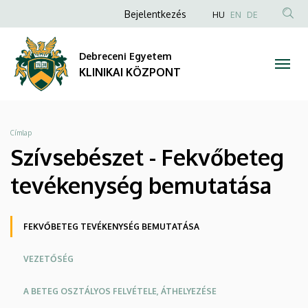
Szívsebészet
Ugrás
Anonim
NYELVVÁLAS
Bejelentkezés
HU
EN
DE
a
TAR
Felhasználói
-
tartalomra
KER
fiók
Debreceni Egyetem
Fekvőbeteg
menüje
KLINIKAI KÖZPONT
tevékenység
bemutatása
Morzsa
Címlap
|
Szívsebészet - Fekvőbeteg
KLINIKAI
tevékenység bemutatása
KÖZPONT
Oldalmenü
FEKVŐBETEG TEVÉKENYSÉG BEMUTATÁSA
KK
VEZETŐSÉG
A BETEG OSZTÁLYOS FELVÉTELE, ÁTHELYEZÉSE