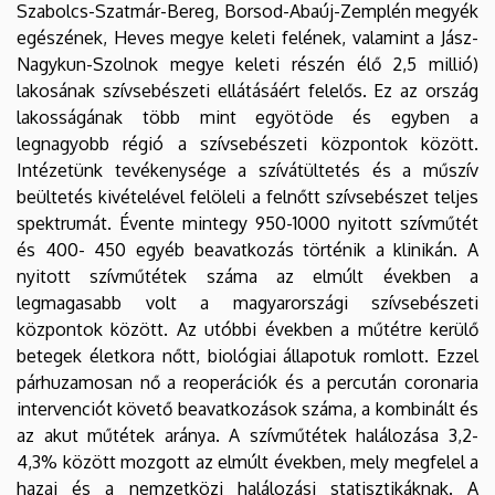
Szabolcs-Szatmár-Bereg, Borsod-Abaúj-Zemplén megyék
Angol
Német
egészének, Heves megye keleti felének, valamint a Jász-
Nagykun-Szolnok megye keleti részén élő 2,5 millió)
lakosának szívsebészeti ellátásáért felelős. Ez az ország
lakosságának több mint egyötöde és egyben a
legnagyobb régió a szívsebészeti központok között.
Intézetünk tevékenysége a szívátültetés és a műszív
beültetés kivételével felöleli a felnőtt szívsebészet teljes
spektrumát. Évente mintegy 950-1000 nyitott szívműtét
és 400- 450 egyéb beavatkozás történik a klinikán. A
nyitott szívműtétek száma az elmúlt években a
legmagasabb volt a magyarországi szívsebészeti
központok között. Az utóbbi években a műtétre kerülő
betegek életkora nőtt, biológiai állapotuk romlott. Ezzel
párhuzamosan nő a reoperációk és a percután coronaria
intervenciót követő beavatkozások száma, a kombinált és
az akut műtétek aránya. A szívműtétek halálozása 3,2-
4,3% között mozgott az elmúlt években, mely megfelel a
hazai és a nemzetközi halálozási statisztikáknak. A