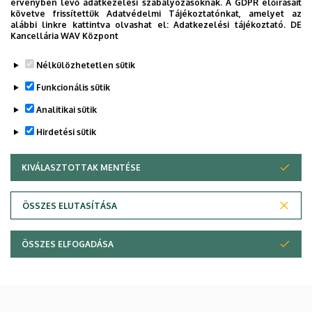
érvényben lévő adatkezelési szabályozásoknak. A GDPR előírásait
követve frissítettük Adatvédelmi Tájékoztatónkat, amelyet az
alábbi linkre kattintva olvashat el:
Adatkezelési tájékoztató.
DE
Kancellária WAV Központ
Nélkülözhetetlen sütik
Funkcionális sütik
Analitikai sütik
Hirdetési sütik
KIVÁLASZTOTTAK MENTÉSE
WITHDRAW CONSENT
ÖSSZES ELUTASÍTÁSA
ÖSSZES ELFOGADÁSA