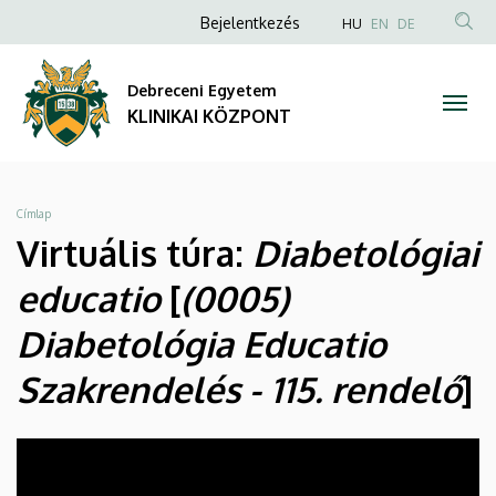
Unideb
Ugrás
Anonim
NYELVVÁLAS
Bejelentkezés
HU
EN
DE
a
TAR
Felhasználói
Clinic
tartalomra
KER
fiók
Debreceni Egyetem
Room
menüje
KLINIKAI KÖZPONT
Matterport
|
Morzsa
Címlap
KLINIKAI
Virtuális túra:
Diabetológiai
KÖZPONT
educatio
[
(0005)
Diabetológia Educatio
Szakrendelés - 115. rendelő
]