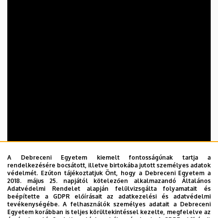
A Debreceni Egyetem kiemelt fontosságúnak tartja a
rendelkezésére bocsátott, illetve birtokába jutott személyes adatok
védelmét. Ezúton tájékoztatjuk Önt, hogy a Debreceni Egyetem a
2018. május 25. napjától kötelezően alkalmazandó Általános
Adatvédelmi Rendelet alapján felülvizsgálta folyamatait és
beépítette a GDPR előírásait az adatkezelési és adatvédelmi
tevékenységébe. A felhasználók személyes adatait a Debreceni
Egyetem korábban is teljes körültekintéssel kezelte, megfelelve az