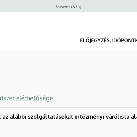
Felső
Szervezetek A-Z-ig
navigáció
ELŐJEGYZÉS, IDŐPONT
ndszer elérhetősége
az alábbi szolgáltatásokat intézményi várólista alap