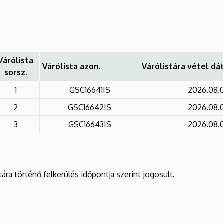
Várólista
Várólista azon.
Várólistára vétel d
sorsz.
1
GSC16641IS
2026.08.
2
GSC16642IS
2026.08.
3
GSC16643IS
2026.08.
tára történő felkerülés időpontja szerint jogosult.