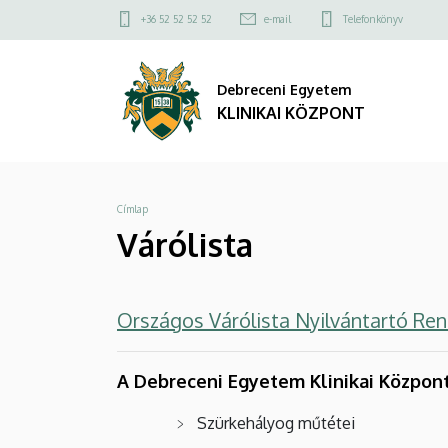
Várólista
Ugrás
Felső
+36 52 52 52 52
e-mail
Telefonkönyv
a
kapcsolat
|
tartalomra
menü
Debreceni Egyetem
KLINIKAI
KLINIKAI KÖZPONT
KÖZPONT
Morzsa
Címlap
Várólista
Országos Várólista Nyilvántartó Re
A Debreceni Egyetem Klinikai Központ 
Szürkehályog műtétei