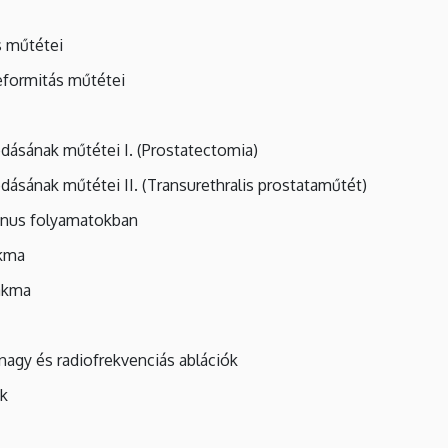
s műtétei
eformitás műtétei
ásának műtétei I. (Prostatectomia)
ásának műtétei II. (Transurethralis prostataműtét)
gnus folyamatokban
akma
zakma
, nagy és radiofrekvenciás ablációk
ek