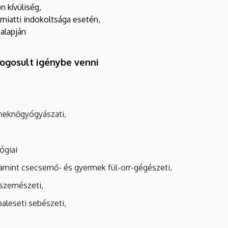
n kívüliség,
a miatti indokoltsága esetén,
 alapján
 jogosult igénybe venni
meknőgyógyászati,
lógiai
valamint csecsemő- és gyermek fül-orr-gégészeti,
szemészeti,
baleseti sebészeti,