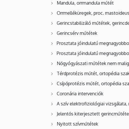
Mandula, orrmandula műtét
Orrmelléküregek, proc. mastoideu
Gerincstabilizáló műtétek, gerincd
Gerincsérv műtétek
Prosztata jóindulatú megnagyobbod
Prosztata jóindulatú megnagyobbod
Nőgyógyászati műtétek nem mali
Térdprotézis műtét, ortopédia sz
Csípőprotézis műtét, ortopédia s
Coronária intervenciók
A szív elektrofiziológiai vizsgálata
Jelentős kiterjesztett gerincműtét
Nyitott szívműtétek