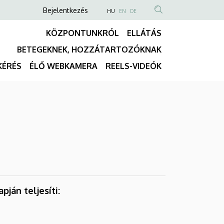
Anonim
NYELVVÁLASZTÓ
Bejelentkezés
HU
EN
DE
TARTALOM
Felhasználói
KÖZPONTUNKRÓL
ELLÁTÁS
KERESÉSE
fiók
BETEGEKNEK, HOZZÁTARTOZÓKNAK
menüje
Fő
KÉRÉS
ÉLŐ WEBKAMERA
REELS-VIDEÓK
navigáció
ján teljesíti: