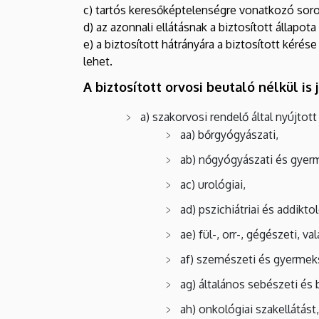
c) tartós keresőképtelenségre vonatkozó soro
d) az azonnali ellátásnak a biztosított állapot
e) a biztosított hátrányára a biztosított kérése
lehet.
A biztosított orvosi beutaló nélkül is
a) szakorvosi rendelő által nyújtott
aa) bőrgyógyászati,
ab) nőgyógyászati és gyer
ac) urológiai,
ad) pszichiátriai és addikto
ae) fül-, orr-, gégészeti, 
af) szemészeti és gyermek
ag) általános sebészeti és 
ah) onkológiai szakellátást,