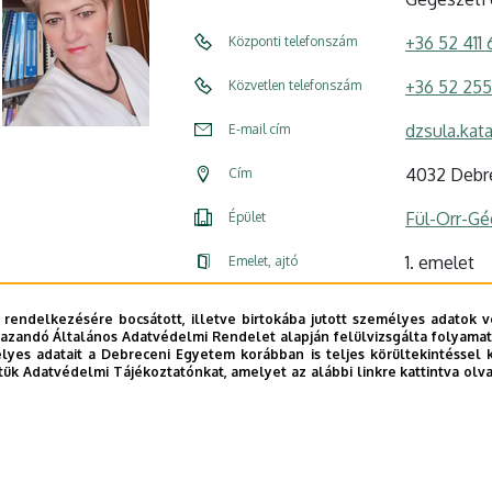
+36 52 411
Központi telefonszám
+36 52 25
Közvetlen telefonszám
dzsula.kat
E-mail cím
4032 Debre
Cím
Fül-Orr-Gé
Épület
1. emelet
Emelet, ajtó
Szervezeti
Weboldal
 rendelkezésére bocsátott, illetve birtokába jutott személyes adatok v
azandó Általános Adatvédelmi Rendelet alapján felülvizsgálta folyamata
yes adatait a Debreceni Egyetem korábban is teljes körültekintéssel 
tük Adatvédelmi Tájékoztatónkat, amelyet az alábbi linkre kattintva olv