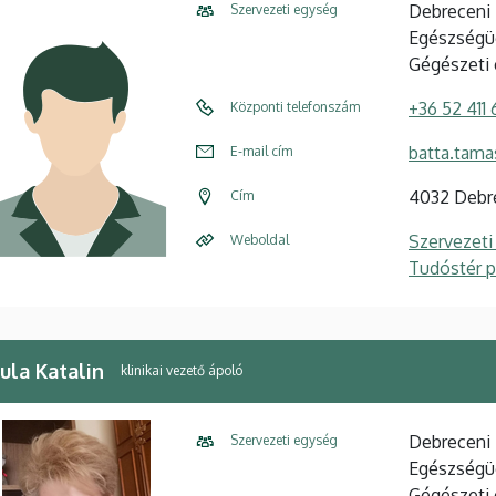
Debreceni 
Szervezeti egység
Egészségüg
Gégészeti 
+36 52 411
Központi telefonszám
batta.tam
E-mail cím
4032 Debre
Cím
Szervezeti
Weboldal
Tudóstér pr
ula Katalin
klinikai vezető ápoló
Debreceni 
Szervezeti egység
Egészségüg
Gégészeti 