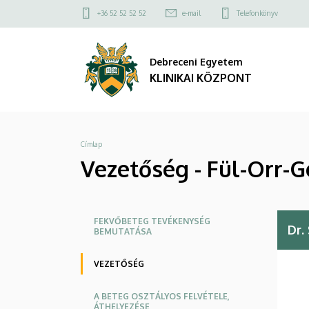
Vezetőség
Ugrás
Felső
+36 52 52 52 52
e-mail
Telefonkönyv
a
kapcsolat
-
tartalomra
menü
Debreceni Egyetem
Fül-
KLINIKAI KÖZPONT
Orr-
Gégészeti
Morzsa
Címlap
és
Vezetőség - Fül-Orr-G
Fej-
Nyaksebészeti
Oldalmenü
FEKVŐBETEG TEVÉKENYSÉG
Dr.
BEMUTATÁSA
Klinika
KK
|
VEZETŐSÉG
KLINIKAI
A BETEG OSZTÁLYOS FELVÉTELE,
ÁTHELYEZÉSE