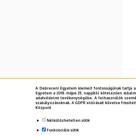
A Debreceni Egyetem kiemelt fontosságúnak tartja a
Egyetem a 2018. május 25. napjától kötelezően alkalm
adatvédelmi tevékenységébe. A felhasználók személ
szabályozásoknak. A GDPR előírásait követve frissítet
Központ
Nélkülözhetetlen sütik
Funkcionális sütik