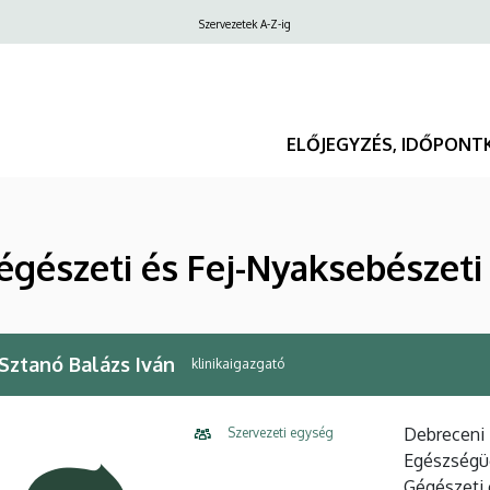
Felső
Szervezetek A-Z-ig
navigáció
ELŐJEGYZÉS, IDŐPONT
égészeti és Fej-Nyaksebészeti 
 Sztanó Balázs Iván
klinikaigazgató
Debreceni 
Szervezeti egység
Egészségüg
Gégészeti 