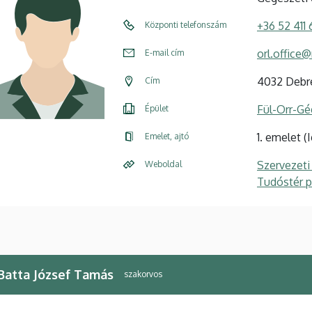
+36 52 411
Központi telefonszám
orl.office
E-mail cím
4032 Debre
Cím
Fül-Orr-Gé
Épület
1. emelet (
Emelet, ajtó
Szervezeti
Weboldal
Tudóstér pr
 Batta József Tamás
szakorvos