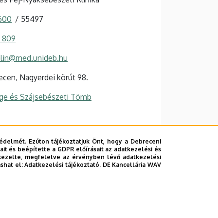
 600
55497
5 809
alin@med.unideb.hu
cen, Nagyerdei körút 98.
ge és Szájsebészeti Tömb
 weboldal
édelmét. Ezúton tájékoztatjuk Önt, hogy a Debreceni
it és beépítette a GDPR előírásait az adatkezelési és
kezelte, megfelelve az érvényben lévő adatkezelési
ashat el:
Adatkezelési tájékoztató.
DE Kancellária WAV