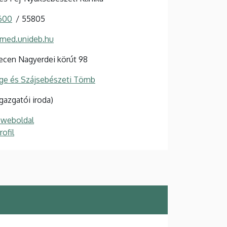
 600
55805
@med.unideb.hu
cen Nagyerdei körút 98
ge és Szájsebészeti Tömb
Igazgatói iroda)
 weboldal
ofil