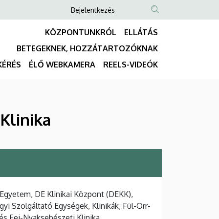
Anonim
Bejelentkezés
NYELVVÁLASZTÓ
TARTALOM
Felhasználói
KÖZPONTUNKRÓL
ELLÁTÁS
KERESÉSE
fiók
BETEGEKNEK, HOZZÁTARTOZÓKNAK
menüje
Fő
KÉRÉS
ÉLŐ WEBKAMERA
REELS-VIDEÓK
navigáció
Klinika
Egyetem, DE Klinikai Központ (DEKK),
yi Szolgáltató Egységek, Klinikák, Fül-Orr-
és Fej-Nyaksebészeti Klinika