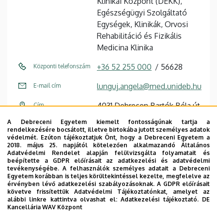
Klinikai Központ (DEKK),
Egészségügyi Szolgáltató
Egységek, Klinikák, Orvosi
Rehabilitáció és Fizikális
Medicina Klinika
+36 52 255 000
56628
Központi telefonszám
lunguj.angela@med.unideb.hu
E-mail cím
4031 Debrecen Bartók Béla út
Cím
2-26
A Debreceni Egyetem kiemelt fontosságúnak tartja a
rendelkezésére bocsátott, illetve birtokába jutott személyes adatok
1. emelet (Rehabilitációs
Emelet, ajtó
védelmét. Ezúton tájékoztatjuk Önt, hogy a Debreceni Egyetem a
2018. május 25. napjától kötelezően alkalmazandó Általános
Osztály)
Adatvédelmi Rendelet alapján felülvizsgálta folyamatait és
beépítette a GDPR előírásait az adatkezelési és adatvédelmi
Szervezeti weboldal
Weboldal
tevékenységébe. A felhasználók személyes adatait a Debreceni
Egyetem korábban is teljes körültekintéssel kezelte, megfelelve az
érvényben lévő adatkezelési szabályozásoknak. A GDPR előírásait
követve frissítettük Adatvédelmi Tájékoztatónkat, amelyet az
alábbi linkre kattintva olvashat el:
Adatkezelési tájékoztató.
DE
Kancellária WAV Központ