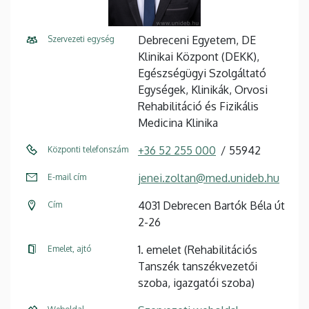
Debreceni Egyetem, DE
Szervezeti egység
Klinikai Központ (DEKK),
Egészségügyi Szolgáltató
Egységek, Klinikák, Orvosi
Rehabilitáció és Fizikális
Medicina Klinika
+36 52 255 000
55942
Központi telefonszám
jenei.zoltan@med.unideb.hu
E-mail cím
4031 Debrecen Bartók Béla út
Cím
2-26
1. emelet (Rehabilitációs
Emelet, ajtó
Tanszék tanszékvezetői
szoba, igazgatói szoba)