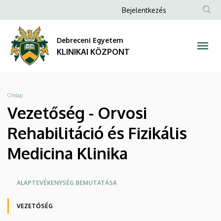
Vezetőség
Ugrás
Anonim
Bejelentkezés
a
NYELV
TAR
Felhasználói
-
tartalomra
KER
fiók
Debreceni Egyetem
Orvosi
menüje
KLINIKAI KÖZPONT
Rehabilitáció
és
Morzsa
Címlap
Fizikális
Vezetőség - Orvosi
Medicina
Rehabilitáció és Fizikális
Klinika
Medicina Klinika
|
Oldalmenü
ALAPTEVÉKENYSÉG BEMUTATÁSA
KLINIKAI
KK
VEZETŐSÉG
KÖZPONT