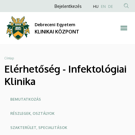
Elérhetőség
Ugrás
Anonim
NYELVVÁLAS
Bejelentkezés
HU
EN
DE
a
TAR
Felhasználói
-
tartalomra
KER
fiók
Debreceni Egyetem
Infektológiai
menüje
KLINIKAI KÖZPONT
Klinika
|
Morzsa
Címlap
KLINIKAI
Elérhetőség - Infektológiai
KÖZPONT
Klinika
Oldalmenü
BEMUTATKOZÁS
KEK
RÉSZLEGEK, OSZTÁLYOK
SZAKTERÜLET, SPECIALITÁSOK