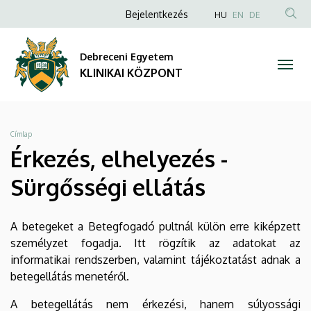
Érkezés,
Ugrás
Anonim
NYELVVÁLAS
Bejelentkezés
HU
EN
DE
a
TAR
Felhasználói
elhelyezés
tartalomra
KER
fiók
Debreceni Egyetem
-
menüje
KLINIKAI KÖZPONT
Sürgősségi
ellátás
Morzsa
Címlap
|
Érkezés, elhelyezés -
KLINIKAI
Sürgősségi ellátás
KÖZPONT
A betegeket a Betegfogadó pultnál külön erre kiképzett
személyzet fogadja. Itt rögzítik az adatokat az
informatikai rendszerben, valamint tájékoztatást adnak a
betegellátás menetéről.
A betegellátás nem érkezési, hanem súlyossági