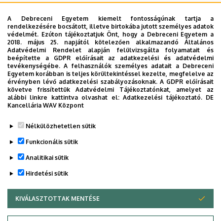
Amennyiben lehetséges, semmiképpen ne hozzon
A Debreceni Egyetem kiemelt fontosságúnak tartja a
magával:
rendelkezésére bocsátott, illetve birtokába jutott személyes adatok
védelmét. Ezúton tájékoztatjuk Önt, hogy a Debreceni Egyetem a
2018. május 25. napjától kötelezően alkalmazandó Általános
ékszereket
Adatvédelmi Rendelet alapján felülvizsgálta folyamatait és
beépítette a GDPR előírásait az adatkezelési és adatvédelmi
egyéb értéktárgyakat
tevékenységébe. A felhasználók személyes adatait a Debreceni
Egyetem korábban is teljes körültekintéssel kezelte, megfelelve az
nagyobb pénzösszeget
érvényben lévő adatkezelési szabályozásoknak. A GDPR előírásait
követve frissítettük Adatvédelmi Tájékoztatónkat, amelyet az
alkoholos italt
alábbi linkre kattintva olvashat el:
Adatkezelési tájékoztató.
DE
Kancellária WAV Központ
Legutóbb frissítve:
2021. 10. 26. 14:34
Nélkülözhetetlen sütik
Funkcionális sütik
Analitikai sütik
Hirdetési sütik
KIVÁLASZTOTTAK MENTÉSE
WITHDRAW CONSENT
Adatvédelem
Adatkezelési nyilatkozat