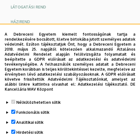
LÁTOGATÁSI REND
HÁZIREND
A Debreceni Egyetem kiemelt fontosságúnak tartja a
ELÉRHETŐSÉG
rendelkezésére bocsátott, illetve birtokába jutott személyes adatok
védelmét. Ezúton tájékoztatjuk Önt, hogy a Debreceni Egyetem a
2018. május 25. napjától kötelezően alkalmazandó Általános
ORVOSOK
Adatvédelmi Rendelet alapján felülvizsgálta folyamatait és
beépítette a GDPR előírásait az adatkezelési és adatvédelmi
tevékenységébe. A felhasználók személyes adatait a Debreceni
Egyetem korábban is teljes körültekintéssel kezelte, megfelelve az
Betegeknek
érvényben lévő adatkezelési szabályozásoknak. A GDPR előírásait
követve frissítettük Adatvédelmi Tájékoztatónkat, amelyet az
Orvos kollégáknak
alábbi linkre kattintva olvashat el:
Adatkezelési tájékoztató.
DE
Kancellária WAV Központ
Legutóbb frissítve:
2023. 03. 13. 07:42
Nélkülözhetetlen sütik
Funkcionális sütik
Analitikai sütik
Hirdetési sütik