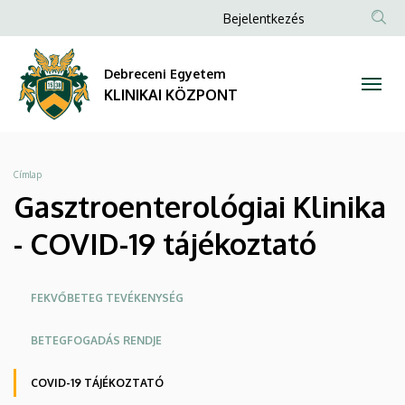
Gasztroenterológiai
Ugrás
Anonim
Bejelentkezés
a
NYELV
TAR
Felhasználói
Klinika
tartalomra
KER
fiók
Debreceni Egyetem
-
menüje
KLINIKAI KÖZPONT
COVID-
19
Morzsa
Címlap
tájékoztató
Gasztroenterológiai Klinika
|
- COVID-19 tájékoztató
KLINIKAI
Oldalmenü
FEKVŐBETEG TEVÉKENYSÉG
KÖZPONT
KK
BETEGFOGADÁS RENDJE
COVID-19 TÁJÉKOZTATÓ