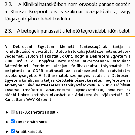
2.2. A Klinikai hatáskörben nem orvosolt panasz esetén
a Klinikai Központ orvos-szakmai igazgatójához, vagy
főigazgatójához lehet fordulni.
2.3. A betegek panaszait a lehető legrövidebb időn belül,
de legfeljebb 30 munkanapon belül ki kell vizsgálni, s
annak eredményéről a panaszost értesíteni kell.
A Debreceni Egyetem kiemelt fontosságúnak tartja a
rendelkezésére bocsátott, illetve birtokába jutott személyes adatok
védelmét. Ezúton tájékoztatjuk Önt, hogy a Debreceni Egyetem a
2.4. A fentiekben szabályozott panaszjog nem érinti a
2018. május 25. napjától kötelezően alkalmazandó Általános
betegnek azt a jogát, hogy a panasz kivizsgálása
Adatvédelmi Rendelet alapján felülvizsgálta folyamatait és
beépítette a GDPR előírásait az adatkezelési és adatvédelmi
érdekében a betegjogi képviselőhöz, vagy más
tevékenységébe. A felhasználók személyes adatait a Debreceni
szervekhez, illetve a Klinikai Etikai Bizottsághoz forduljon.
Egyetem korábban is teljes körültekintéssel kezelte, megfelelve az
érvényben lévő adatkezelési szabályozásoknak. A GDPR előírásait
követve frissítettük Adatvédelmi Tájékoztatónkat, amelyet az
2.5. A beteg panaszát akár írásban, akár szóban is
alábbi linkre kattintva olvashat el:
Adatkezelési tájékoztató.
DE
előadhatja.
Kancellária WAV Központ
Legutóbb frissítve:
2021. 09. 29. 13:23
Nélkülözhetetlen sütik
Funkcionális sütik
Analitikai sütik