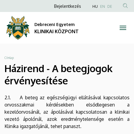
Házirend
Ugrás
Anonim
NYELVVÁLAS
Bejelentkezés
HU
EN
DE
a
TAR
Felhasználói
-
tartalomra
KER
fiók
Debreceni Egyetem
A
menüje
KLINIKAI KÖZPONT
betegjogok
érvényesítése
Morzsa
Címlap
|
Házirend - A betegjogok
KLINIKAI
érvényesítése
KÖZPONT
2.1. A beteg az egészségügyi ellátásával kapcsolatos
orvosszakmai kérdésekben elsődlegesen a
kezelőorvosánál, az ápolásával kapcsolatosan a klinikai
vezető ápolónál, azok eredménytelensége esetén a
Klinika igazgatójánál, tehet panaszt.