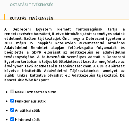
OKTATÁSI TEVÉKENYSÉG
KUTATÁSI TEVÉKENYSÉG
A Debreceni Egyetem kiemelt fontosságúnak tartja a
PSZICHOLÓGIAI TEAM MŰKÖDÉSE
rendelkezésére bocsátott, illetve birtokába jutott személyes adatok
védelmét. Ezúton tájékoztatjuk Önt, hogy a Debreceni Egyetem a
2018. május 25. napjától kötelezően alkalmazandó Általános
ELÉRHETŐSÉG
Adatvédelmi Rendelet alapján felülvizsgálta folyamatait és
beépítette a GDPR előírásait az adatkezelési és adatvédelmi
tevékenységébe. A felhasználók személyes adatait a Debreceni
Egyetem korábban is teljes körültekintéssel kezelte, megfelelve az
Klinikai vizsgálatok és innovatív pszichiátriai kutatások is
érvényben lévő adatkezelési szabályozásoknak. A GDPR előírásait
követve frissítettük Adatvédelmi Tájékoztatónkat, amelyet az
folyamatosan zajlanak osztályunkon (TMS, ketamin,
alábbi linkre kattintva olvashat el:
Adatkezelési tájékoztató.
DE
pszichoszomatika).
Kancellária WAV Központ
Legutóbb frissítve:
2022. 05. 25. 11:15
Nélkülözhetetlen sütik
Funkcionális sütik
Analitikai sütik
Hirdetési sütik