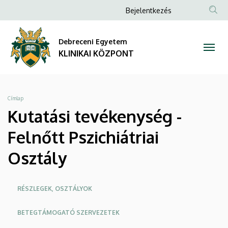
Kutatási
Ugrás
Anonim
Bejelentkezés
a
NYELV
TAR
Felhasználói
tevékenység
tartalomra
KER
fiók
Debreceni Egyetem
-
menüje
KLINIKAI KÖZPONT
Felnőtt
Pszichiátriai
Morzsa
Címlap
Osztály
Kutatási tevékenység -
|
Felnőtt Pszichiátriai
KLINIKAI
Osztály
KÖZPONT
Oldalmenü
RÉSZLEGEK, OSZTÁLYOK
KEK
BETEGTÁMOGATÓ SZERVEZETEK