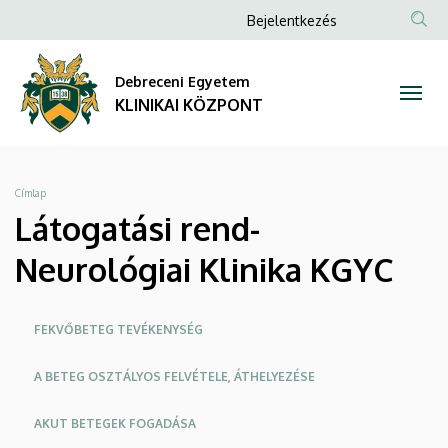
Látogatási
Ugrás
Anonim
Bejelentkezés
a
NYELV
TAR
Felhasználói
rend-
tartalomra
KER
fiók
Debreceni Egyetem
Neurológiai
menüje
KLINIKAI KÖZPONT
Klinika
KGYC
Morzsa
Címlap
|
Látogatási rend-
KLINIKAI
Neurológiai Klinika KGYC
KÖZPONT
Oldalmenü
FEKVŐBETEG TEVÉKENYSÉG
KEK
A BETEG OSZTÁLYOS FELVÉTELE, ÁTHELYEZÉSE
AKUT BETEGEK FOGADÁSA