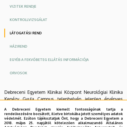
VIZITEK RENDJE
KONTROLLVIZSGÁLAT
LÁTOGATÁSI REND
HÁZIREND
EGYÉB A FEKVŐBETEG ELLÁTÁS INFORMÁCIÓJA
ORVOSOK
Debreceni Egyetem Klinikai Központ Neurológiai Klinika
Kenézy Gyula Campus telephelyén jelenleg érvényes
látogatási rend:
A Debreceni Egyetem kiemelt fontosságúnak tartja a
rendelkezésére bocsátott, illetve birtokába jutott személyes adatok
védelmét. Ezúton tájékoztatjuk Önt, hogy a Debreceni Egyetem a
2018. május 25. napjától kötelezően alkalmazandó Általános