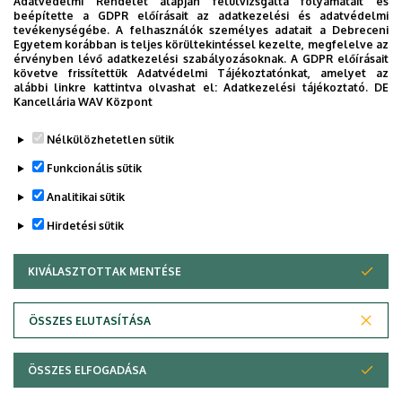
Adatvédelmi Rendelet alapján felülvizsgálta folyamatait és
Hétfő - péntek:
14:00-16:00 óra között,
beépítette a GDPR előírásait az adatkezelési és adatvédelmi
tevékenységébe. A felhasználók személyes adatait a Debreceni
Szombat - vasárnap:
10:00-12:00 óra és 14:00-16:00 óra
Egyetem korábban is teljes körültekintéssel kezelte, megfelelve az
érvényben lévő adatkezelési szabályozásoknak. A GDPR előírásait
között.
követve frissítettük Adatvédelmi Tájékoztatónkat, amelyet az
alábbi linkre kattintva olvashat el:
Adatkezelési tájékoztató.
DE
Kancellária WAV Központ
Legutóbb frissítve:
2025. 05. 26. 10:03
Nélkülözhetetlen sütik
Funkcionális sütik
Analitikai sütik
Hirdetési sütik
KIVÁLASZTOTTAK MENTÉSE
WITHDRAW CONSENT
Adatvédelem
Adatkezelési nyilatkozat
Akadálymentesítési nyilatkozat
ÖSSZES ELUTASÍTÁSA
Impresszum
ÖSSZES ELFOGADÁSA
Copyright © 2026 Unideb