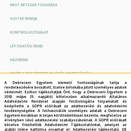
AKUT BETEGEK FOGADÁSA
VIZITEK RENDJE
KONTROLLVIZSGÁLAT
LÁTOGATÁSI REND
HÁZIREND
EGYÉB A FEKVŐBETEG ELLÁTÁS INFORMÁCIÓJA
A Debreceni Egyetem kiemelt fontosságúnak tartja a
ORVOSOK
rendelkezésére bocsátott, illetve birtokába jutott személyes adatok
védelmét. Ezúton tájékoztatjuk Önt, hogy a Debreceni Egyetem a
2018. május 25. napjától kötelezően alkalmazandó Általános
Oldalmenu
Oldalmenü
Adatvédelmi Rendelet alapján felülvizsgálta folyamatait és
beépítette a GDPR előírásait az adatkezelési és adatvédelmi
Fekvőbeteg szakellátáskor a betegek felvétele a
KEK
KEK
tevékenységébe. A felhasználók személyes adatait a Debreceni
Neurológiai Osztály osztályos ambulanciáján történik a
Egyetem korábban is teljes körültekintéssel kezelte, megfelelve az
Angol
Német
érvényben lévő adatkezelési szabályozásoknak. A GDPR előírásait
Bartók Béla út 2-26. szám alatt (zöld szektor, 2. emelet).
követve frissítettük Adatvédelmi Tájékoztatónkat, amelyet az
alábbi linkre kattintva olvashat el:
Adatkezelési tájékoztató.
DE