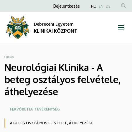
Neurológiai
Ugrás
Anonim
NYELVVÁLAS
Bejelentkezés
HU
EN
DE
a
TAR
Felhasználói
Klinika
tartalomra
KER
fiók
Debreceni Egyetem
-
menüje
KLINIKAI KÖZPONT
A
beteg
Morzsa
Címlap
osztályos
Neurológiai Klinika - A
felvétele,
beteg osztályos felvétele,
áthelyezése
áthelyezése
|
Oldalmenü
FEKVŐBETEG TEVÉKENYSÉG
KLINIKAI
KEK
A BETEG OSZTÁLYOS FELVÉTELE, ÁTHELYEZÉSE
KÖZPONT