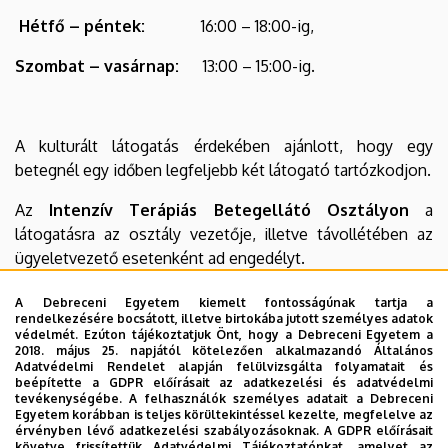
Hétfő – péntek:
16:00 – 18:00-ig,
Szombat – vasárnap:
13:00 – 15:00-ig.
A kulturált látogatás érdekében ajánlott, hogy egy
betegnél egy időben legfeljebb két látogató tartózkodjon.
Az
Intenzív Terápiás Betegellátó Osztályon
a
látogatásra az osztály vezetője, illetve távollétében az
ügyeletvezető esetenként ad engedélyt.
Az Intenzív Osztály látogatási időtartama:
mindennap
A Debreceni Egyetem kiemelt fontosságúnak tartja a
rendelkezésére bocsátott, illetve birtokába jutott személyes adatok
14:00 – 16:00 -ig
védelmét. Ezúton tájékoztatjuk Önt, hogy a Debreceni Egyetem a
2018. május 25. napjától kötelezően alkalmazandó Általános
A 14 éven aluli látogatók számára a kórtermen kívüli (park,
Adatvédelmi Rendelet alapján felülvizsgálta folyamatait és
beépítette a GDPR előírásait az adatkezelési és adatvédelmi
belső udvar, folyosó, hall) látogatás javasolt.
tevékenységébe. A felhasználók személyes adatait a Debreceni
Egyetem korábban is teljes körültekintéssel kezelte, megfelelve az
20.00 órától - 08.00 óra közötti időpontban látogatás
érvényben lévő adatkezelési szabályozásoknak. A GDPR előírásait
követve frissítettük Adatvédelmi Tájékoztatónkat, amelyet az