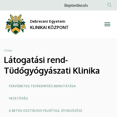
Látogatási
Ugrás
Anonim
Bejelentkezés
a
NYELV
TAR
Felhasználói
rend-
tartalomra
KER
fiók
Debreceni Egyetem
Tüdőgyógyászati
menüje
KLINIKAI KÖZPONT
Klinika
|
Morzsa
Címlap
KLINIKAI
Látogatási rend-
KÖZPONT
Tüdőgyógyászati Klinika
Oldalmenü
FEKVŐBETEG TEVÉKENYSÉG BEMUTATÁSA
KK
VEZETŐSÉG
A BETEG OSZTÁLYOS FELVÉTELE, ÁTHELYEZÉSE